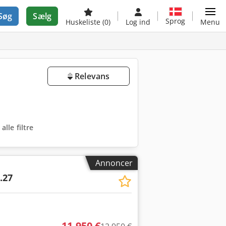
Søg
Sælg
Sprog
Huskeliste
(0)
Log ind
Menu
Relevans
 alle filtre
Annoncer
.27
11.950 €