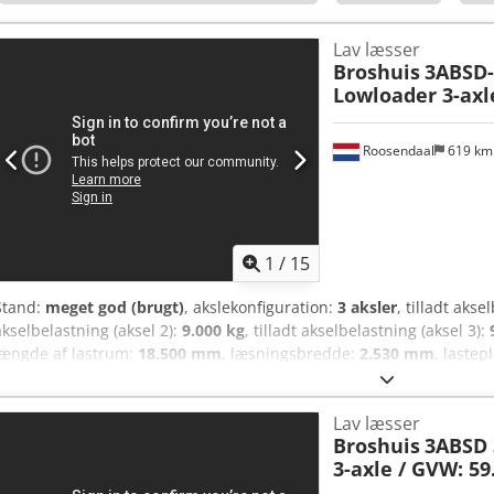
Lav læsser
Broshuis
3ABSD-
Lowloader 3-axle
Roosendaal
619 k
1
/
15
Stand:
meget god (brugt)
, akslekonfiguration:
3 aksler
, tilladt akse
akselbelastning (aksel 2):
9.000 kg
, tilladt akselbelastning (aksel 3):
længde af lastrum:
18.500 mm
, læsningsbredde:
2.530 mm
, laste
2.550 mm
, Produktionsår:
2017
, Udstyr:
ABS
, = Yderligere mulighed
Løfteaksel - Luftaffjedring - Reservehjul - Trommebremser - Centra
Lav læsser
BROSHUIS 3ABSD-48/1 3-akslet lavtlader fra 2017 med ABS/EBS, tilla
Broshuis
3ABSD 
støttebelastning med kobling: 23.000 kg, hydraulisk styring på 2. og 3
3-axle / GVW: 59.
hydrauliske ramper (2-delt, længde: 310 + 190 cm, bredde: 91 cm, h
hydraulisk liftbord, hydrauliske støtteben bagpå, elektrisk spil (8.1