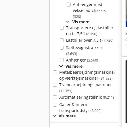
Anhænger med
veksellad-chassis
(320)
Vis mere
Transportere og lastbiler
op til 7,5 t
(8.190)
Lastbiler over 7,5 t
(7.720)
Sættevognstrækkere
(3.693)
Anhænger
(2.560)
Vis mere
Metalbearbejdningsmaskiner
og værktøjsmaskiner
(31.933)
Træbearbejdningsmaskiner
(12.151)
Automatiseringsteknik
(9.211)
Gafler & intern
transportudstyr
(8.990)
Vis mere