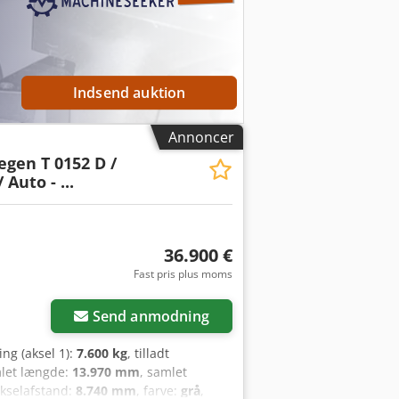
vores kunder • Hjælp til import og
ekniske tjenester • Sikkerheden ved
 for særlige tilbud og en komplet liste
e lande! Beregn hurtigt din leasingrate
 vores europæiske garantipakke.
Indsend auktion
Annoncer
gen T 0152 D /
Auto - ...
36.900 €
Fast pris plus moms
Send anmodning
ing (aksel 1):
7.600 kg
, tilladt
mlet længde:
13.970 mm
, samlet
akselafstand:
8.740 mm
, farve:
grå
,