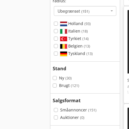
radius:
Ubegrænset
(151)
Holland
(93)
Italien
(18)
Tyrkiet
(14)
Belgien
(13)
Tyskland
(13)
Stand
Ny
(30)
Brugt
(121)
Salgsformat
Småannoncer
(151)
Auktioner
(0)