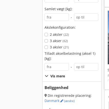
Samlet vægt [kg]:
-
Akslekonfiguration:
2 aksler
(22)
3 akser
(62)
3 aksler
(21)
Tilladt akselbelastning (aksel 1)
[kg]:
-
Vis mere
Beliggenhed
Din registrerede placering:
Danmark
(ændre)
prenørmaskiner
Mco
Ragnarok Online Trailer