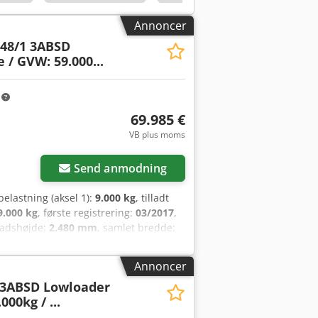
Annoncer
48/1 3ABSD
 / GVW: 59.000...
m
69.985 €
VB plus moms
Send anmodning
lbelastning (aksel 1):
9.000 kg
, tilladt
9.000 kg
, første registrering:
03/2017
,
pladshøjde:
2.480 mm
, samlet bredde:
er og tilbehør = - BPW-aksler - EBS -
l smøring = Bemærkninger = Flot
Annoncer
dt totalvægt: 59.000 kg,
3ABSD Lowloader
. aksel, løfteaksel på 1. aksel,
000kg / ...
ældningsvinkel 8°, breddejustering),
65 kg med 27,4 m stålkabel og krog),