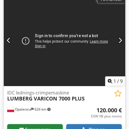
1
/
9
IDC lednings-crimpemaskine
LUMBERG
VARICON 7000 PLUS
120.000 €
Opalenica
626 km
EXW VB plus moms