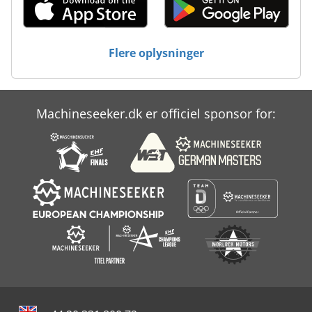
Tur 560
Udvikling Af Film Maskine
Flere oplysninger
Vaskemaskine Med En Del Af
Machineseeker.dk er officiel sponsor for: