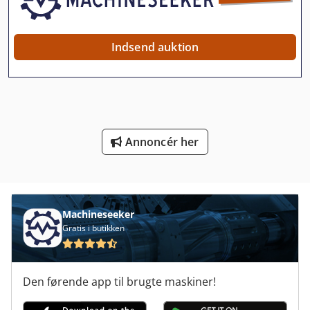
Kile Er Kniv-Aksel
Knc 8
Indsend auktion
Ks 205
Kør Maskinen
Manual
Annoncér her
Meh 5 2 1 8 B
Ng 200
Nøglen Til Møtrik
Machineseeker
Gratis i butikken
Platform Type Mb
Schwäbische Værktøjsmaskiner Gmbh
Den førende app til brugte maskiner!
Tnl 12