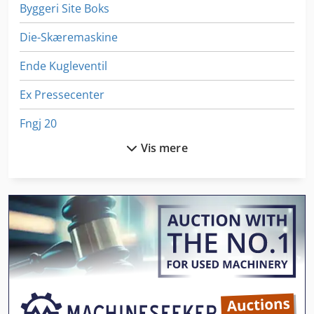
Byggeri Site Boks
Die-Skæremaskine
Ende Kugleventil
Ex Pressecenter
Fngj 20
Vis mere
German
Gkt 60
Håndtering Af
Idx 23
International 433
Kgs 1670