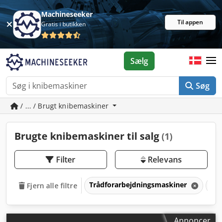
Machineseeker
Til appen
Gratis i butikken
Sælg
Søg
/ ... / Brugt knibemaskiner
Brugte knibemaskiner til salg
(1)
Filter
Relevans
Trådforarbejdningsmaskiner
Kn
Fjern alle filtre
Annoncer