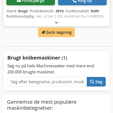
Forespørge
Ring op
Stand:
brugt
, Produktionsår:
2010
, Funktionalitet:
fuldt
funktionsdygtig
, Hej, vi har 2 IDC-maskiner fra LUMBERG,
model VARICON 7000, til salg. Muligheder: - VARICON
7000-1: Rast 5, Rast 2,5 Plus, årgang 2010 – billeder og
Gem søgning
video findes i annoncen. (Annoncen, prisen og billederne
vedrører kun denne maskine) - VARICON 7000-14: Rast 2,5
Plus, årgang 2016 – billeder og video kan sendes på
forespørgsel. Dwsdpfx Ajxt Rn Necqea Maskinerne er fuldt
funktionsdygtige. Pris for VARICON 7000-1 maskine: Rast 5,
Brugt knibemaskiner
(1)
Rast 2,5 Plus, årgang 2010.
Søg nu på hele Machineseeker med mere end
200.000 brugte maskiner.
Søg
Gennemse de mest populære
maskinbetegnelser: