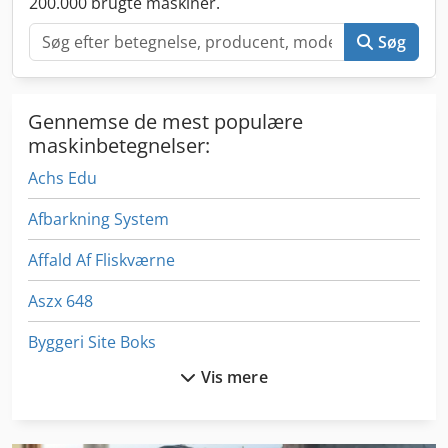
200.000 brugte maskiner.
Søg
Gennemse de mest populære
maskinbetegnelser:
Achs Edu
Afbarkning System
Affald Af Fliskværne
Aszx 648
Byggeri Site Boks
Vis mere
Ende Kugleventil
Ex Pressecenter