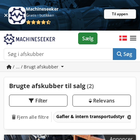
Machineseeker
Til appen
Gratis i butikken
Sælg
Søg
/ ... / Brugt afskubber
Brugte afskubber til salg
(2)
Filter
Relevans
Gafler & intern transportudstyr
Fjern alle filtre
Annoncer