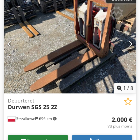
1
/
8
Deporteret
Durwen
SGS 25 2Z
2.000 €
Strzałkowo
696 km
VB plus moms