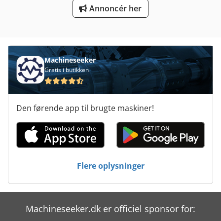
Annoncér her
Meh 5 2 1 8 B
Overveje Transport
Platform Type Mb
Machineseeker
Produktion Af Byggematerialer
Gratis i butikken
Skab Med Skuffer
Den førende app til brugte maskiner!
Transport Vogn
Tur 560
Flere oplysninger
Machineseeker.dk er officiel sponsor for: