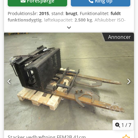
Forespørge
Ring op
Produktionsår:
2015
, stand:
brugt
, Funktionalitet:
fuldt
funktionsdygtig
, løftekapacitet:
2.500 kg
, Afskubber ISO-
klasse: ISO-klasse 3 = 2.500 - 4.999 kg Dksdpow Erc Isfx
Aclsr Stand: Klar til brug og fuldt funktionsdygtig Teknisk
Annoncer
stand: god Beskrivelse: Årgang 2015 ISO 3A (51 cm)
Kapacitet 2.500 kg Sideskift Bredde 1.000 mm Gafler 1.200
mm ID OS1624
1
/
7
Stacker vedhæftning FEM2B 41cm