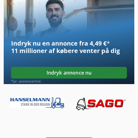
Fngj 20
German
Hjuls Af Række
Indryk nu en annonce fra 4,49 €
*
Håndtering Af
11 millioner af købere
venter på dig
Idx 23
International 2674
Indryk annonce nu
International 433
*pr. annonce/md.
International 434
Kgs 1670
Lederen Af En Del Af
Manual