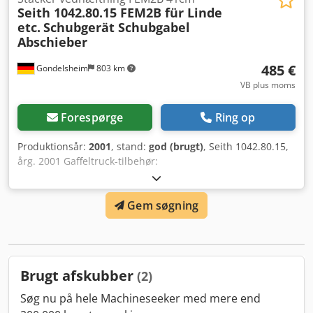
Seith 1042.80.15 FEM2B für Linde
etc.
Schubgerät Schubgabel
Abschieber
485 €
Gondelsheim
803 km
VB plus moms
Forespørge
Ring op
Produktionsår:
2001
, stand:
god (brugt)
, Seith 1042.80.15,
årg. 2001 Gaffeltruck-tilbehør:
skubbeaggregat/skubbegaffel/afskubber Optagelse:
FEM2B, ca. 41 cm, til trucke op til 2,5 t Djdpfsfgvv Tox Acljkr
Gem søgning
Se venligst typeskiltet for detaljer Brugt stand, lidt anvendt
Brugt afskubber
(2)
Søg nu på hele Machineseeker med mere end