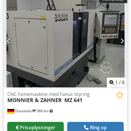
1
/
8
CNC honemaskine med Fanuc-styring
MONNIER & ZAHNER
MZ 641
Düsseldorf
588 km
Prisoplysninger
Ring op