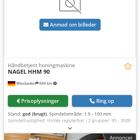
Anmod om billeder
Håndbetjent honingmaskine
NAGEL
HHM 90
Wiesbaden
694 km
Prisoplysninger
Ring op
Stand:
god (brugt)
, Spindelområde: 1,9 - 100 mm
Spindelhastighed, trinløs regulerbar i 2 grupper: 95 - 3500
o/min. Drivmotor, gearmotor: 380 V, ca. 0,55 kW
Arbejdshøjde: 1000 mm Pladsbehov: 1150 x 800 x 1250 mm
Annoncer