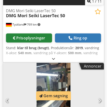
1
/
11
DMG Mori Seiki LaserTec 50
DMG Mori Seiki
LaserTec 50
Tyskland
769 km
Prisoplysninger
Ring op
Stand:
klar til brug (brugt)
, Produktionsår:
2019
, vandring
X-akse:
540 mm
, vandring på Y-aksen:
500 mm
, vandring
på Z-aksen:
700 mm
, controllerproducent:
SIEMENS
,
controller model:
840D
, antal akser:
5
, Denne 5-aksede
Annoncer
DMG Mori Seiki LaserTec 50 blev produceret i 2019.
Maskinen er udstyret med CELOS med Siemens 840D sl
Operate styring, en integreret Ytterbium-cw-fiberlaser og
et kompakt design med et fodaftryk på kun 4 m². Den er
ideel til bearbejdning af diamantværktøj med dimensioner
op til Ø 355 mm og en længde på 420 mm. Hvis du søger
Gem søgning
avancerede muligheder inden for laserbearbejdning, bør
du overveje denne DMG Mori Seiki LaserTec 50, som vi har