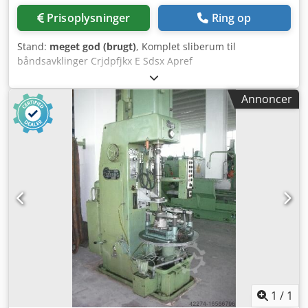
Prisoplysninger
Ring op
Stand:
meget god (brugt)
, Komplet sliberum til
båndsavklinger Crjdpfjkx E Sdsx Apref
Annoncer
1
/
1