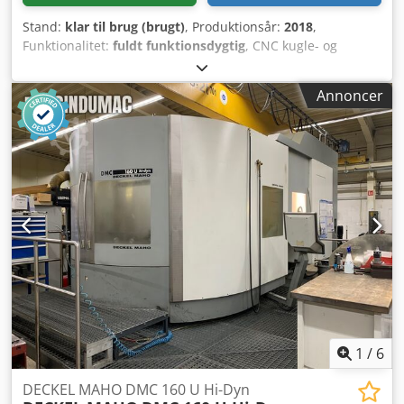
Stand:
klar til brug (brugt)
, Produktionsår:
2018
,
Funktionalitet:
fuldt funktionsdygtig
, CNC kugle- og
kalottehonningsmaskine med turbo-separator
Emnediameter (kugler): ○22–○64 mm Emnediameter
Annoncer
(kalotter): ○22–○64 mm Styring: GE FANUC / Series 321i-A
Måleenhed: Marposs Type 7/MHIS Til intern og ekstern
måling Codpfex U T Auox Aprsrf Yderligere tekniske data
se billederne.
1
/
6
DECKEL MAHO DMC 160 U Hi-Dyn