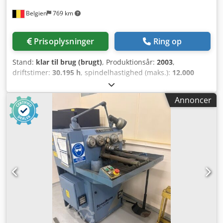
emnehøjde: 630 mm • Spindelmotor: 22 / 18,5 kW •
Belgien
769 km
Spindelkegle: HSK-A63 • Værktøjsholder: HSK63A •
Kølevæskepumpe: 2,5 kW / 0,44 MPa / 100 l/min •
Spindelkøling: 4,0 kW / 2,0 MPa (20 bar) • Overvågning af
Prisoplysninger
Ring op
værktøjsbelastning • Transportabelt MPG-håndhjul •
Automatisk slukning • Programhukommelse: 10.240 m (4
Stand:
klar til brug (brugt)
, Produktionsår:
2003
,
MB) • 1.000 programmer • 400 værktøjsforskydningspar •
driftstimer:
30.195 h
, spindelhastighed (maks.):
12.000
48 arbejdskoordinatsystemer • Stor hukommelse: 2 GB •
o/min
, vandring X-akse:
1.080 mm
, vandring på Y-aksen:
Dataserver og hukommelseskort: 2 GB • Integreret Ethernet
635 mm
, vandring på Z-aksen:
710 mm
,
• Brugervenligt iHMI-operativsystem (EZI &
Annoncer
controllerproducent:
HEIDENHAIN
, controller model:
bearbejdningscyklus) • DSQ1 (AICC II – 200 blokke)
Millplus IT
, antal pladser i værktøjsmagasinet:
32
, antal
Ekstraudstyr • Båndtype-spånetransportør (bagside) •
akser:
5
, Denne 5-aksede maskine af typen DMG DECKEL
Cyklonfiltersystem • Forberedt til Renishaw-målepind (RMI-
MAHO DMU 100T blev fremstillet i 2003. Den har
Q) + software Csdpfx Apszlg Ngjrsrf • Ekstern
imponerende slaglængder på 1.080 mm i X-aksen, 635 mm
nettransformator • Netfilter • Maskinløfteøjer
i Y-aksen og 710 mm i Z-aksen. Maskinen omfatter et
fuldstændig renoveret Nikken CNC-dreje- og svingbord
samt et Erowa Robot Easy-automatiseringssystem med 12
pallepositioner. Hvis du er på udkig efter førsteklasses
bearbejdningsmuligheder, bør du overveje det universelle
bearbejdningscenter DMG DECKEL MAHO DMU 100T, som
vi tilbyder til salg. Kontakt os for yderligere oplysninger.