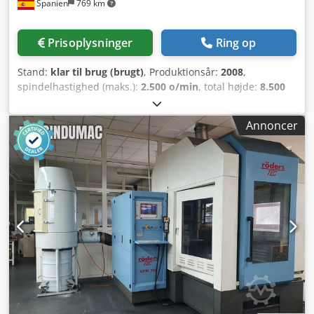
Spanien
769 km
Prisoplysninger
Ring op
Stand:
klar til brug (brugt)
, Produktionsår:
2008
,
spindelhastighed (maks.):
2.500 o/min
, total højde:
8.500
mm
, samlet bredde:
10.650 mm
, samlet vægt:
77.000 kg
,
vandring X-akse:
13.500 mm
, vandring på Y-aksen:
1.500
Annoncer
mm
, vandring på Z-aksen:
5.000 mm
, controllerproducent:
HEIDENHAIN
, controller model:
iTNC 530
,
spindelmotorens effekt:
37.000 W
, produktlængde (max.):
1.500 mm
, bordbelastning:
10.000 kg
, værktøjets vægt:
20.000 g
, antal pladser i værktøjsmagasinet:
60
, antal
akser:
3
, Universelt bearbejdningscenter, årgang 2008.
Denne Correa SUPRA 135 har et imponerende
vandringsområde på 13.500 mm i X-aksen, 1.500 mm i Y-
aksen og 5.000 mm i Z-aksen. Den er udstyret med et
robust, fast bord med dimensionerne 3.500 x 2.500 mm og
en maksimal bæreevne på 10.000 kg. Hvis du leder efter
bearbejdningsmuligheder af høj kvalitet, bør du overveje
den Correa SUPRA 135, som vi tilbyder til salg. Kontakt os