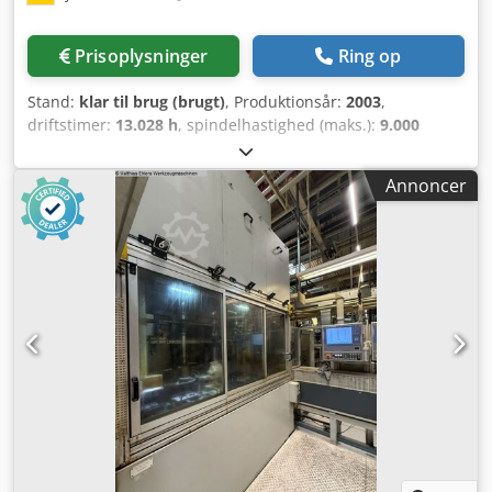
drejebordet: 95 kg - Maksimal belastning af det faste
drejebord: 200 kg - Spændområde for det vertikale
Prisoplysninger
Ring op
konsolbord: 235 x 350 mm - T-spor i det vertikale
konsolbord: 2 / 14 x (63/63) mm - Værktøjsoptagelseskonus:
Stand:
klar til brug (brugt)
, Produktionsår:
2003
,
DIN 2080-40 (ISO 40) - Spindelhastighedsområde: 50 – 3000
driftstimer:
13.028 h
, spindelhastighed (maks.):
9.000
o/min (trinløst justerbar) Crsdpfxezmh Aqe Apref -
o/min
, vandring X-akse:
500 mm
, vandring på Y-aksen:
400
Boringsdiameter i spindelhylster: Ø56H7 mm - Manuelt løft
mm
, vandring på Z-aksen:
400 mm
, antal akser:
5
, Denne
af spindel i det vertikale hoved: 80 mm - Drejevinkel for det
Annoncer
5-aksede maskine, DECKEL MAHO DMU 50T, blev
vertikale hoved: ±45° - Vægt af det vertikale hoved: 85 kg -
fremstillet i 2003. Den har en 3+2-akset konfiguration med
Fremføringshastighed X, Y: op til 5000 mm/min (trinløst
CNC-styrede lineære akser og et manuelt drejeligt bord,
justerbar) - Fremføringshastighed Z: op til 2500 mm/min
hvilket øger maskinens alsidighed. Maskinen er udstyret
(trinløst justerbar) - Hurtiggående X, Y: 6000 mm/min -
med værktøjer og en monteret værktøjslisteholder, hvilket
Hurtiggående Z: 3000 mm/min - Drejningsmoment for
gør håndteringen nemmere. Hvis du leder efter
aksismotorerne X, Y: 4,5 Nm - Drejningsmoment for
bearbejdningsmuligheder af høj kvalitet, bør du overveje
aksismotoren Z: 6,2 Nm - Motor til kølevæskepumpe: 0,2
det universelle bearbejdningscenter DECKEL MAHO DMU
kW - Medfølgende tilbehør/udstyr: Omfatter et omfattende
50T, som vi tilbyder til salg. Kontakt os for yderligere
værktøjssæt, som er placeret i et blåt, flerlags
information. Cedezmhwzepfx Aprerf - Akser: 5-akser
værktøjsskabe, en maskinspændebakke, en spåne- og
(normalt som en 3+2-akset konfiguration med 3 CNC-
sprøjtebeskyttelseshætte, et kølevæskesystem samt en
styrede lineære akser X/Y/Z og et manuelt betjent
betjeningsvejledning. Tekniske specifikationer
drejebord for B- og C-akserne) - Medfølgende udstyr:
Konusstørrelse SK 40