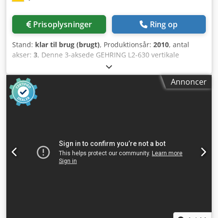
Prisoplysninger
Ring op
Stand:
klar til brug (brugt)
, Produktionsår:
2010
, antal
akser:
3
, Denne 3-aksede GEHRING L2-630 vertikale
honingmaskine blev fremstillet i 2010. Den har et 6-
stations rundt bord, to honestationer, to målestationer og
Annoncer
en børstestation. Denne vertikale honingmaskine GEHRING
L2-630 er fuldautomatisk og har robotindføring. Kontakt os
for yderligere oplysninger. Crsdpfox D Rinjx Apref