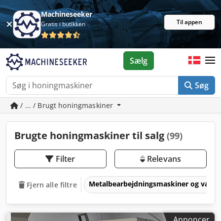
Machineseeker
Til appen
Gratis i butikken
Sælg
Søg
/ ... / Brugt honingmaskiner
Brugte honingmaskiner til salg
(99)
Filter
Relevans
Metalbearbejdningsmaskiner og værk
Fjern alle filtre
Annoncer