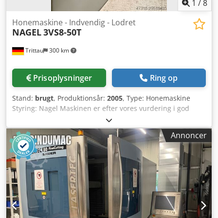
Værktøjer er inkluderet, monteret værktøjslisteholder på
1
/
8
kabinettet, elektronisk håndhjul/betjeningspanel i skabet.
Honemaskine - Indvendig - Lodret
NAGEL
3VS8-50T
Trittau
300 km
Prisoplysninger
Ring op
Stand:
brugt
, Produktionsår:
2005
, Type: Honemaskine
Styring: Nagel Maskinen er efter vores vurdering i god
brugt stand og kan besigtiges under strøm efter aftale. Der
er 2 maskiner tilgængelige. Csdpoxwdxiefx Aprjrf Tilbehør,
Annoncer
viste værktøjer og opspændingsmidler medfølger kun, hvis
dette er angivet i tillægsinformationen. Ændringer og fejl i
tekniske data og oplysninger samt mellemsalg
forbeholdes!