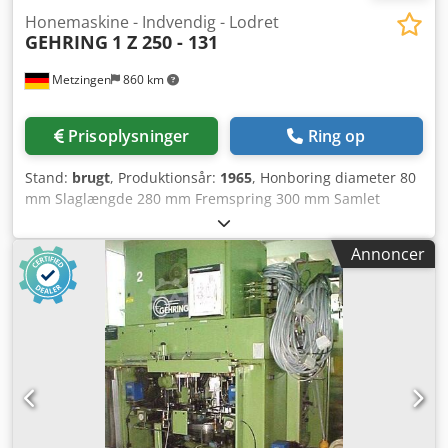
Honemaskine - Indvendig - Lodret
GEHRING
1 Z 250 - 131
Metzingen
860 km
Prisoplysninger
Ring op
Stand:
brugt
, Produktionsår:
1965
, Honboring diameter 80
mm Slaglængde 280 mm Fremspring 300 mm Samlet
effektbehov 6 kW Maskinvægt ca. 2,6 t Max. hon-diameter
10-100 mm Max. hon-dybde ca. 250 mm Cjdpet Hwupofx
Annoncer
Aprjrf Max. spindelslag 260 mm Fremspring 300 mm
Indbygningshøjde 1.000 mm Bordstørrelse 350 x 500 mm
Bordhøjde over gulv 500 mm Spindelhastigheder trinløst
regulerbare ca. 85 - 300 o/min 170 - 600 o/min
Slaghastigheder trinl. hydr. 0 - 23 m/min Spindeldrift 2 kW
Samlet drift ca. 6 kW - 380 V - 50 Hz Vægt ca. 2.600 kg
Tilbehør / specialudstyr - Monteret 2-stationers svingbord
til optagelse af 2 emner med mekanisk emnefastspænding
via håndtag. - Hydraulisk tilførsel af værktøjet - Afbrydelse