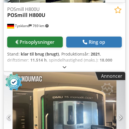
POSmill H800U
POSmill
H800U
Tyskland
769 km
Prisoplysninger
Ring op
Stand:
klar til brug (brugt)
, Produktionsår:
2021
,
driftstimer:
11.514 h
, spindelhastighed (maks.):
18.000
o/min
, samlet vægt:
20.000 kg
, vandring X-akse:
670 mm
,
vandring på Y-aksen:
820 mm
, vandring på Z-aksen:
600
Annoncer
mm
, controllerproducent:
HEIDENHAIN
, controller model:
TNC 640
, antal akser:
5
, Denne 5-aksede POSmill H800U
blev fremstillet i 2021. Den har et vandringsområde på 670
mm i X-aksen, 820 mm i Y-aksen og 600 mm i Z-aksen.
Maskinen er udstyret med et Heidenhain TNC 640-
styresystem og opnår en maksimal spindelhastighed på
18.000 o/min. Hvis du er på udkig efter
bearbejdningsmuligheder af høj kvalitet, bør du overveje
det universelle bearbejdningscenter POSmill H800U, som