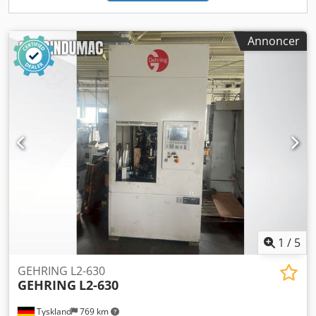
• Indbygget honingolieforsyning • Betjeningsvejledninger.
Ingen værktøjsholder eller andet tilbehør medfølger.
Stand: Meget god stand! Egnet til alle honingopgaver!
Annoncer
Video kommer snart – klik venligst her for at se maskinen:
Levering: fra lager, straks muligt, FCA Metzingen Betaling:
Netto – ved fakturamodtagelse.
1
/
5
GEHRING L2-630
GEHRING
L2-630
Tyskland
769 km