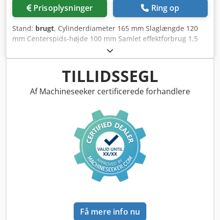
til demonstration Levering: fra lager – som beset på stedet
Prisoplysninger
Ring op
Betaling: netto kontant – ved modtagelse af faktura
Stand:
brugt
, Cylinderdiameter 165 mm Slaglængde 120
mm Centerspids-højde 100 mm Samlet effektforbrug 1,5
kW Maskinens vægt ca. 1 t SUNNEN (USA) Horisontal
automatisk honemaskine Type: MBC 1804 G Årgang: 1K1-
90075 Honingsområde – Ø: - med målekontrol: 1,5 – 51 mm
TILLIDSSEGL
- med automatisk slag: 1,5 – 95 mm - ved manuel slag: 1,5
– 165 mm Max. emnelængde ca.: 400 mm Codjw U U Iqspfx
Af Machineseeker certificerede forhandlere
Aprorf Max. emnelængde med målekontrol: 254 mm 12
spindelhastigheder: 200 – 2.500 o/min 5 slagantal: 80 – 310
slag/min Slaglængde ved automatisk slag: 6 – 120 mm
Drivkraft til honspindel/slagmotor: 0,75 / 0,37 kW – 380 V –
50 Hz Samlet effekt ca.: 1,5 kW – 380 V – 50 Hz Tilbehør /
Særligt udstyr: • Automatisk bearbejdningscyklus med
automatisk mekanisk slag, automatisk hydromekanisk
udvidelse af honingsværktøjet og automatisk frakobling
ved opnået ønsket diameter. • Elektromekanisk målekontrol
overfor værktøjsspindlen til montering af måleprobe i
ønsket diameter, der udløser automatisk frakobling. •
Få mere info nu
Trinløs justerbart udvidelsestryk • Fodpedal til manuel drift