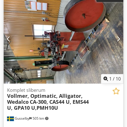
Vægt, ca.: 260 kg Csdjzibvispfx Aprerf
1
/
10
Komplet sliberum
Vollmer, Optimatic, Alligator,
Wedalco
CA-300, CAS44 U, EMS44
U, GPA10 U,PMH10U
Gusselby
505 km