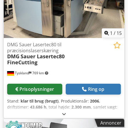
1
/
15
DMG Sauer Lasertec80 til
præcisionslaserskæring
DMG
Sauer Lasertec80
FineCutting
Tyskland
769 km
Prisoplysninger
Ring op
Stand:
klar til brug (brugt)
, Produktionsår:
2006
,
driftstimer:
43.686 h
, total højde:
2.300 mm
, samlet vægt:
7.000 kg
, bordbredde:
500 mm
, bordlængde:
870 mm
,
vandring X-akse:
800 mm
, vandring på Y-aksen:
500 mm
,
Annoncer
vandring på Z-aksen:
700 mm
, controllerproducent: