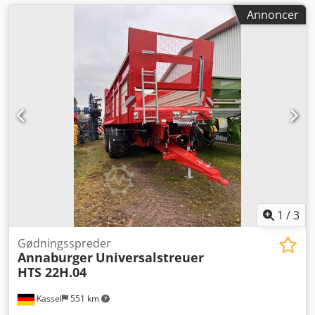
Annoncer
1
/
3
Gødningsspreder
Annaburger
Universalstreuer
HTS 22H.04
Kassel
551 km