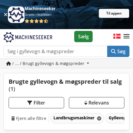
Machineseeker
Til appen
Gratis i butikken
Sælg
Søg
/ ... / Brugt gyllevogn & møgspreder
Brugte gyllevogn & møgspreder til salg
(1)
Filter
Relevans
Landbrugsmaskiner
Gyllevogn 
Fjern alle filtre