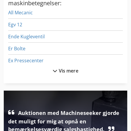
maskinbetegnelser:
All Mecanic
Egv 12
Ende Kugleventil
Er Bolte
Ex Pressecenter
Vis mere
Fngj 20
Ga 11 Ff
Gastl Rg 200
Gkt 60
Auktionen med Machineseeker gjorde
Glw 4
det muligt for mig at opnå en
bemærkelsesværdig salgshastighed.