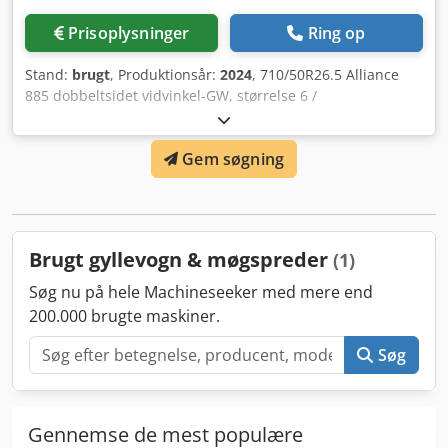
Prisoplysninger
Ring op
Stand:
brugt
, Produktionsår:
2024
, 710/50R26.5 Alliance
885 dobbeltsidet vidvinkel-GW, størrelse 6 /
Kompostopsats 400 mm, merpris. 3. rivetromle med
boltede tænder til 3 rivetromler / Hydraulisk undervogn,
Gem søgning
lavtræk med kuglehovede trækøje / Skraberlister til kalk,
sidevægge Csdpfxjrxuqzs Ab Terf
Brugt gyllevogn & møgspreder
(1)
Søg nu på hele Machineseeker med mere end
200.000 brugte maskiner.
Søg
Gennemse de mest populære