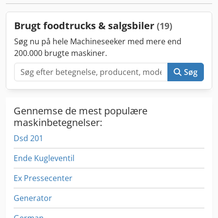
varmtvandsbeholder, vanddunke til frisk- og spildevand.
Belysning. Emhætte. Kølebord med underkøling. Og meget
Brugt foodtrucks & salgsbiler
(19)
mere. Flere køretøjer på lager! Udstillingskøretøj til
særpris! Telefoniske henvendelser behandles med forrang.
Søg nu på hele Machineseeker med mere end
Vi tilbyder gerne finansiering til erhvervskunder (Tyskland
200.000 brugte maskiner.
og Østrig). Flere oplysninger på vores hjemmeside
www.Helmig-Verkaufsfahrzeuge.de Chedpfx Aioxxlltsgea
Søg
Gennemse de mest populære
maskinbetegnelser:
Dsd 201
Ende Kugleventil
Ex Pressecenter
Generator
German