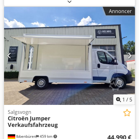
løsninger til virksomheder og marketingbureauer, der
ønsker at præsentere deres produkter med
Annoncer
uforglemmelige kampagner. Vores køretøjer er ikke blot
transportmidler, men ægte reklameflader på hjul. Som
erfarne køretøjsbyggere forstår vi din virksomheds behov
og omsætter dem med kreativitet og præcision til unikke
promotionskøretøjer. Chodpfx Aeq E N Uujigja
1
/
5
Salgsvogn
Citroën
Jumper
Verkaufsfahrzeug
44.990 €
Ibbenbüren
459 km