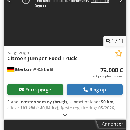
1
/
11
Salgsvogn
Citröen
Jumper Food Truck
73.000 €
Ibbenbüren
459 km
Fast pris plus moms
Forespørge
Ring op
Stand:
næsten som ny (brugt)
, kilometerstand:
50 km
,
effekt:
103 kW (140,04 hk)
, første registrering:
05/2026
,
brændstoftype:
diesel
, samlet vægt:
3.500 kg
, længde af
lastrum:
3.700 mm
, læsningsbredde:
2.200 mm
,
Annoncer
lastepladshøjde:
2.300 mm
, Udstyr:
ABS, fartpilot,