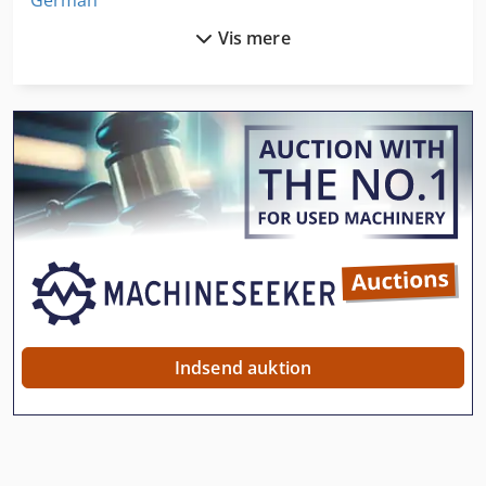
Vis mere
Håndtering Af
Idx 23
International 2674
International 433
International 434
International 584
Kgs 1670
Manual
Indsend auktion
Model Opbygning
Off-Road Biler