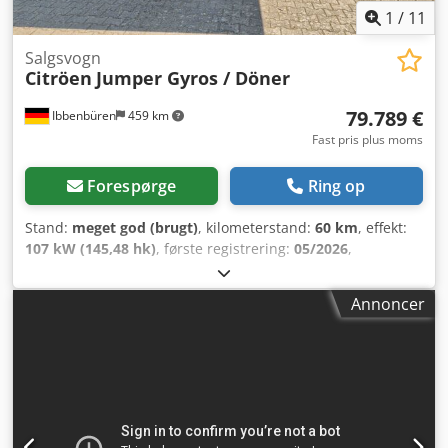
1
/
11
Salgsvogn
Citröen
Jumper Gyros / Döner
79.789 €
Ibbenbüren
459 km
Fast pris plus moms
Forespørge
Ring op
Stand:
meget god (brugt)
, kilometerstand:
60 km
, effekt:
107 kW (145,48 hk)
, første registrering:
05/2026
,
brændstoftype:
diesel
, samlet vægt:
3.500 kg
, næste syn
(TÜV):
02/2024
, emissionsklasse:
Euro 6
, Udstyr:
ABS,
Annoncer
helårsdæk, klimaanlæg
, Döner-/Gyros-Foodtruck Delvis
rustfri stålinventar Saladette med underkøling Friture (gas)
Grillplade (gas) Csdetuuu Dopfx Aigoha 2 x vertikale
grillspyd (gas) Emhætte Køl og meget mere. Gasanlæg.
Finansiering for Tyskland og Østrig tilbydes efter
forespørgsel. Kort leveringstid. Yderligere eller alternative
udstyrsoptioner mulige efter aftale.