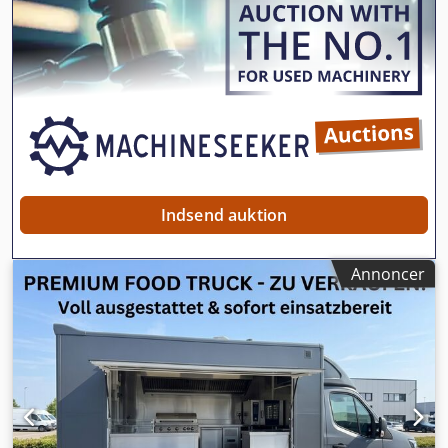
til bordapparater med skydedør, gaskomfur med 2 blus 8,5
klimaanlæg, traktionskontrol
, Årgang: 2021 Foraksel:
kW, gasgrillplade (glat) 8 kW, gasdobbeltfriture 2 x 8L 12,5
Styret Bagaksel: Dobbeltmonterede hjul
kW, elektrisk bain marie 2 kW, væghætte 2200 med
Moms/differentieret beskatning: Moms fradragsberettiget
udsugning, fedtaftapningshane, flammebeskyttelsesfilter,
= Yderligere muligheder og udstyr = - Airbag - Udvendig
varmeskærm og belysning, gasflaskeskab til 4 x 11kg,
temperaturmåler - Kamerasystem - LED-belysning -
trykregulator, gasledning og gasgodkendelse Højre side:
Luftaffjedring - Radio - Bak-kamera - Sidedør =
Udbord med skydedøre og arbejdsplade i rustfrit stål,
Bemærkninger = 10 stk. på lager Chjdpfxjzi Av Ro Aigoa
belægningsstation 900 med klaplåg, 254L dobbeltvask med
aflæggeplads inkl. fersk- og spildevandstank,
varmtvandsbeholder Kridttavle med træramme og LED-
Indsend auktion
belysning Cedpfxef D Rdte Aigjha Yderligere udstyr: Hylde
over salgslemmen, sammenklappelig taskebakke ved
salgsvinduet. 2 LED-paneler i loftet og 3 LED-spot over
Annoncer
salgsdisken (dæmpbare). Meget opbevaringsplads.
Standard el-installation 380 Volt/16A, tilførsel-stikdåse iht.
CEE-norm, fejlstrømsafbryder, 16 ampere sikring med
godkendelse, 5 dobbelte stikkontakter, hygiejnepakke,
brandsikringspakke. Pris netto: 63.920,00 € ekskl. 19%
moms Forbehold for fejl og mellemsalg.