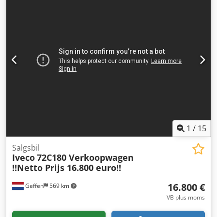
helårsdæk, klimaanlæg
, Food Truck udstillingskøretøj. Kan
leveres hurtigt! Andet udstyr muligt efter forespørgsel!
Kørekort kategori B! Udstyr: Gasanlæg. Hygiejneudstyr.
Gaskomfur (gasdrift). Dobbelt friture (gasdrift). Griddle-
plade (gasdrift). Bain-marie (gasdrift). Køling mv.
Udsugningshætte. Delvis udbygning i rustfrit stål. Og
meget mere ... Finansiering muligt for Tyskland og Østrig!
Levering i hele Europa og til Schweiz mod tillæg mulig.
Drag fordel af vores erfaring på over 40 år inden for
opbygning af mobile salgsløsninger. Produktion i
Ibbenbüren / Tyskland! Cjdpfxouixz Ue Aigoha
1
/
15
Salgsbil
Iveco
72C180 Verkoopwagen
!!Netto Prijs 16.800 euro!!
16.800 €
Geffen
569 km
VB plus moms