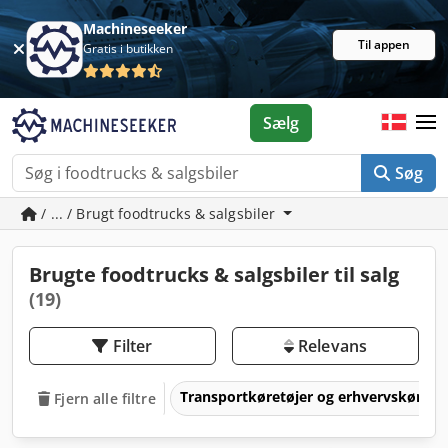
Machineseeker
Til appen
Gratis i butikken
Sælg
Søg
/ ... / Brugt foodtrucks & salgsbiler
Brugte foodtrucks & salgsbiler til salg
(19)
Filter
Relevans
Transportkøretøjer og erhvervskøretø
Fjern alle filtre