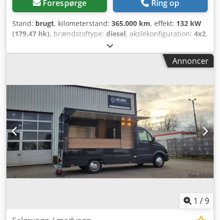
Forespørge
Ring op
Stand:
brugt
, kilometerstand:
365.000 km
, effekt:
132 kW
(179,47 hk)
, brændstoftype:
diesel
, akslekonfiguration:
4x2
,
brændstof:
diesel
, farve:
hvid
, geartype:
automatisk
,
emissionsklasse:
Euro 6
, Produktionsår:
2016
, Udstyr:
ABS,
Annoncer
airbag, centrallås, el-betjent spejl, elektrisk rudehejs,
klimaanlæg, traktionskontrol
, Årgang: 2016 Foraksel:
Styret Bagaksel: Dobbelmonterede hjul = Yderligere
muligheder og tilbehør = - Udvendig temperaturmåler
Cjdjy Rxw Njpfx Aigsha - Kamerasystem - LED-belysning -
Luftaffjedring - Radio/CD-afspiller - Bak-kamera =
Bemærkninger = 3,0-liters motor 2 x køleskab Nettopris
16.800,-- euro.
1
/
9