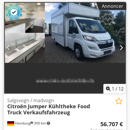
Annoncer
1
/
12
Salgsvogn / madvogn
Citroën
Jumper Kühltheke Food
Truck Verkaufsfahrzeug
56.707 €
Hamburg
300 km