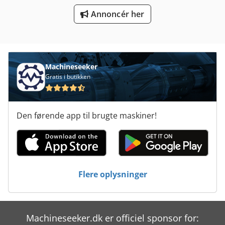
Overveje Transport
Annoncér her
Platform Type Mb
Produktion Af Byggematerialer
Tnl 12
Machineseeker
Gratis i butikken
Trailer
Trailer Til
Den førende app til brugte maskiner!
Transport Vogn
Tur 560
Værktøj Og Fræser Kværn
Flere oplysninger
Værktøjs Vogn
Machineseeker.dk er officiel sponsor for: