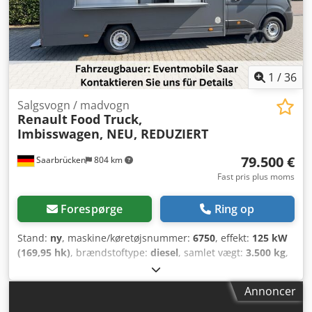
1
/
36
Salgsvogn / madvogn
Renault
Food Truck,
Imbisswagen, NEU, REDUZIERT
79.500 €
Saarbrücken
804 km
Fast pris plus moms
Forespørge
Ring op
Stand:
ny
, maskine/køretøjsnummer:
6750
, effekt:
125 kW
(169,95 hk)
, brændstoftype:
diesel
, samlet vægt:
3.500 kg
,
farve:
sort
, geartype:
mekanisk
, antal sæder:
3
,
Køretøjsbeskrivelse Fuldudstyret, ny foodtruck med nyt
Annoncer
køkken. Vi tilbyder fleksible leasing- og leje-
købsmuligheder. Kontakt os gerne for yderligere