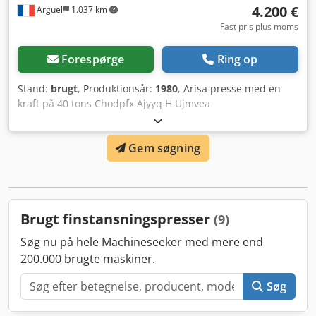
4.200 €
Arguel
1.037 km
værktøjssæt Bemærk: Yderligere tekniske data om
maskinen findes i den vedlagte brugsanvisning. Sælgeren
Fast pris plus moms
har gentagne gange haft problemer med bearbejdnings-
og udblæsningscyklussen. Dette medførte, at dele ikke blev
Forespørge
Ring op
udblæst, og maskinen er standset af sikkerhedsmæssige
årsager. Sælgeren antager dog, at det blot drejer sig om en
Stand:
brugt
, Produktionsår:
1980
, Arisa presse med en
indstillingssag. Det anbefales på længere sigt at få
kraft på 40 tons Chodpfx Ajyyq H Ujmvea
styreenheden renoveret.
Gem søgning
Brugt finstansningspresser
(9)
Søg nu på hele Machineseeker med mere end
200.000 brugte maskiner.
Søg