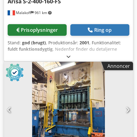
Arisa
S-2-400-160-FS
Malakoff
961 km
Prisoplysninger
Ring op
Stand:
god (brugt)
, Produktionsår:
2001
, Funktionalitet:
fuldt funktionsdygtig
, Nedenfor finder du detaljerne
vedrørende det udstyr, der er tilgængeligt til salg:
Mekanisk presse ARISA 400 ton (S-2-400-160-FS) + DIMECO-
Annoncer
fremføringsline – År 2001 Beskrivelse: Komplet mekanisk
presse til stansning/formning, ARISA 400 ton, med
tilhørende automatisk DIMECO-fremføringsline
(afvikler/mater). Tekniske specifikationer: ARISA-presse: -
Mærke/model: ARISA S-2-400-160-FS (nr. 400365947) – År:
2001 | Standard: CE – Nominel kraft: 4.000 kN (400 ton) –
Slaglængde (min./maks.): 25 – 250 mm – Frekvens: 25 til
100 slag/min. – Lukket højde: 485 mm | Justering af slæde:
200 mm – Effekt: 55 kW | Pressevægt: 65.000 kg (65 ton)
ARISA-bord: - Model: Type 934.34 (nr. 934345950) –
Borddimensioner (L x B): 1.700 × 1.300 mm – Maks.