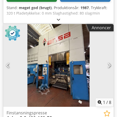
Stand:
meget god (brugt)
, Produktionsår:
1987
, Trykkraft:
320 t Pladetykkelse: 0 mm Slaghastighed: 80 slag/min
Samlet pressetryk: 320 t Slaglængde: 30 – 80 mm
Spændeflade nederste bord: 630 x 740 mm Spændeflade
Annoncer
øverste bord: 630 x 630 mm Samlet effektbehov: 60 kW
Denne finstansningspresse FEINTOOL HFA 320 blev
komplet renoveret i 2019 og er i en som ny stand med ny
CE-mærkning. HOVEDSTEMPEL Nomineret totaltryk: 320 t
Mindste slaglængde: 30 mm Slaglængde: 80 mm Chedpfx
Amsvwgl Nevoa V-RING Nomineret tryk: 160 t Slaglængde:
30 mm MODSTEMPEL Nomineret tryk: 80 t Slaglængde: 30
mm VÆRKTØJSDIMENSIONER Nederste bord – bredde: 630
mm Nederste bord – dybde: 740 mm Øverste bord –
bredde: 630 mm Øverste bord – dybde: 630 mm Maks.
frihøjde: 320 mm ELEKTRISKE SPECIFIKATIONER Samlet
strømforbrug: 60 kW
1
/
8
Finstansningspresse