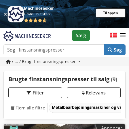
Machineseeker
Til appen
Gratis i butikken
Sælg
Søg
/ ... / Brugt finstansningspresser
Brugte finstansningspresser til salg
(9)
Filter
Relevans
Metalbearbejdningsmaskiner og værk
Fjern alle filtre
Annoncer