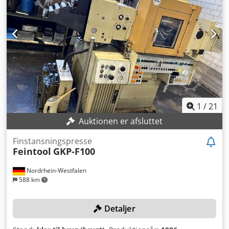
med frekvensomformer). Maks. matricehøjde: 650 mm.
Glideblokjustering: 120 mm. Arbejdsbord: 2650 x 1100 mm,
tykkelse 200 mm. Glideblok: 2350 x 1000 mm. Lufttryk: 5
bar. Dimensioner (L x B x H): 3600 x 2800 x 4650 mm.
Maskinvægt: 50.000 kg. Motorydelse: 37 kW. Samlet
linjevægt: ca. 56 t. Samlet effektbehov for linjen: ca. 55–60
kW.
1
/
21
Auktionen er afsluttet
Finstansningspresse
Feintool
GKP-F100
Nordrhein-Westfalen
588 km
Detaljer