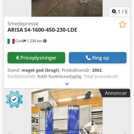
af emner / spild til gulvet - Ramme med høj stivhed og
søjler Kontakt os gerne for yderligere information eller for
1
/
5
at få et tilbud.
Smedepresse
ARISA
S4-1600-450-230-LDE
Ciriè
1.236 km
Prisoplysninger
Ring op
Stand:
meget god (brugt)
, Produktionsår:
2002
,
Funktionalitet:
fuldt funktionsdygtig
, Total pressekraft:
16.000 kN Kraftpunkt før nedre dødpunkt: 18 mm Antal
justerbare slag pr. minut i automatisk tilstand: 10 - 22
Annoncer
1/min Slaglængde: 605 mm Justering af slæde: 400 mm
Formhøjde (slag nedad, justering opad): 1300 mm
Bordstørrelse: 4500 × 2300 mm Slædestørrelse: 4500 ×
2300 mm Bordhøjde fra gulv: 600 mm Bordets slaglængde:
T-spor Transferafstand: 0 - 1200 mm Indvendig bredde
mellem styrestolper, min.: 800 mm Indvendig bredde
mellem styrestolper, maks.: 2400 mm Løftehøjde: 0 - 280