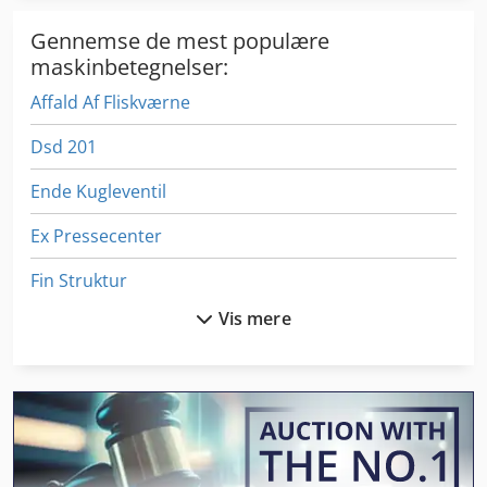
Gennemse de mest populære
maskinbetegnelser:
Affald Af Fliskværne
Dsd 201
Ende Kugleventil
Ex Pressecenter
Fin Struktur
Vis mere
Fngj 20
German
Gkt 60
Gx 11 Ff