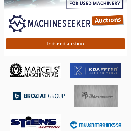
Håndtering Af
Idx 23
International 2674
International 433
Indsend auktion
International 434
Kgs 1670
Manual
Overveje Transport
Platform Type Mb
Produktion Af Byggematerialer
Tnl 12