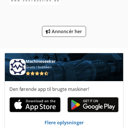
Transport Vogn
Tur 560
Udvikling Af Film Maskine
Annoncér her
Udvikling Af Maskinen
Værktøj Og Fræser Kværn
Machineseeker
Gratis i butikken
Den førende app til brugte maskiner!
Flere oplysninger