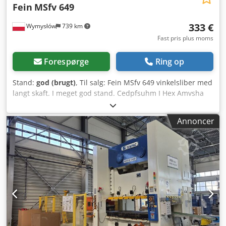
Fein
MSfv 649
333 €
Wymysłów
739 km
Fast pris plus moms
Forespørge
Ring op
Stand:
god (brugt)
, Til salg: Fein MSfv 649 vinkelsliber med
langt skaft. I meget god stand. Cedpfsuhm I Hex Amvsha
Annoncer