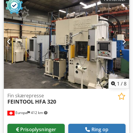
1
/
8
Fin skærepresse
FEINTOOL
HFA 320
Europa
412 km
Prisoplysninger
Ring op