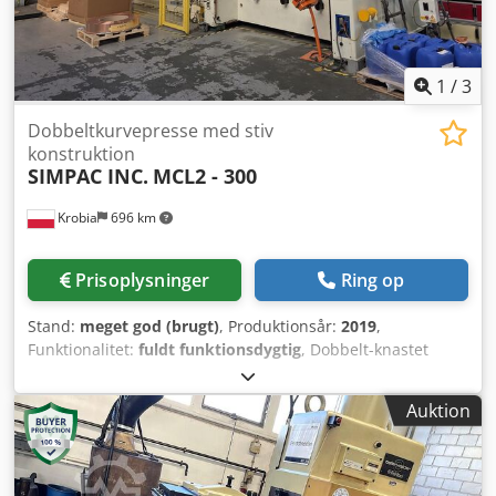
1
/
3
Dobbeltkurvepresse med stiv
konstruktion
SIMPAC INC.
MCL2 - 300
Krobia
696 km
Prisoplysninger
Ring op
Stand:
meget god (brugt)
, Produktionsår:
2019
,
Funktionalitet:
fuldt funktionsdygtig
, Dobbelt-knastet
mekanisk presse med solid ramme-konstruktion. Cjdpfx
Amjy Twk Tsvjha Prod.: SIMPAC INC. Sydkorea – 2019. 3-i-1
Auktion
fremføringslinje TAE IN TECH TNCL-5042 med opruller.
Trykkraft: 300 ton. Maks. trykpunkt (R.T.P.): 6,0 mm før
nederste dødpunkt. Slag af glideblok: 250 mm.
Arbejdshastighed: 22 – 45 slag/minut (trinløs justering