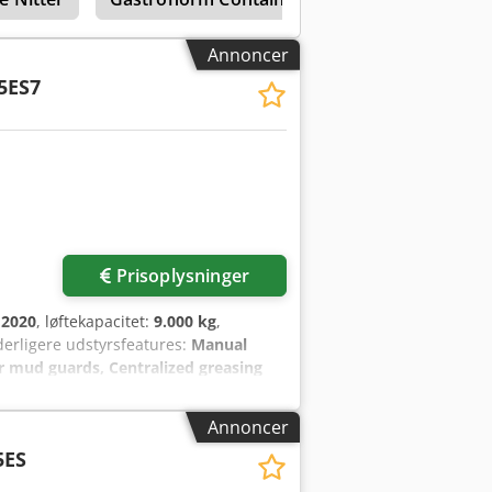
matisk sprederjustering 20'-40'
Annoncer
5ES7
Prisoplysninger
:
2020
, løftekapacitet:
9.000 kg
,
yderligere udstyrsfeatures:
Manual
ar mud guards, Centralized greasing
 Dual tread
, Udstyr:
belysning
,
ype – Drive wheel: Pneumatic Wheel
Annoncer
4 Wheel size – Steering wheel: 14.00-24
5ES