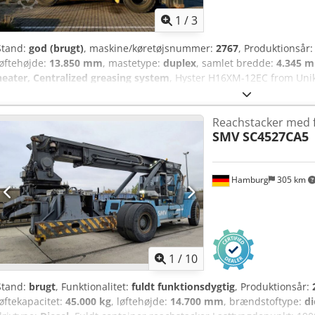
1
/
3
Stand:
god (brugt)
, maskine/køretøjsnummer:
2767
, Produktionsår
løftehøjde:
13.850 mm
, mastetype:
duplex
, samlet bredde:
4.345 
heater, Centralized greasing system
, Hyster H16XM-12EC from Unik
Pneumatic Chjdpfx Aoyuhuqsgrja Wheel type – Steering wheel: Pneu
14.00x24 Wheel size – Steering wheel: 14.00x24
Reachstacker med f
SMV
SC4527CA5
Hamburg
305 km
1
/
10
Stand:
brugt
, Funktionalitet:
fuldt funktionsdygtig
, Produktionsår:
løftekapacitet:
45.000 kg
, løftehøjde:
14.700 mm
, brændstoftype:
di