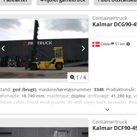
Hydraulisk forskydelig førerkabine med elektronisk klimaanlæg Auto
Bakkamera
Containertruck
Kalmar
DCG90-4
Odder
51 km
1
/
4
Stand:
god (brugt)
, maskine/køretøjsnummer:
3348
, Produktionsår
løftehøjde:
18.740 mm
, mastetype:
duplex
, driftsvægt:
41.280 kg
, 
sliding cabin, Front mud guards, 20-40ft piggy-back spreader, Re
system, Automatic Greasing System for spreader and inner boom,
Kalmar DCG90-45ES7 from Uniktruck Csdpfeyuicvox Agreha Wheel t
Containertruck
type – Steering wheel: Pneumatic Wheel size – Drive wheel: 14.00-2
Kalmar
DCF90-4