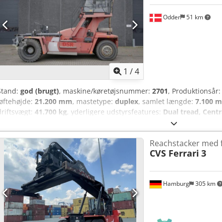
Odder
51 km
1
/
4
Stand:
god (brugt)
, maskine/køretøjsnummer:
2701
, Produktionsår
løftehøjde:
21.200 mm
, mastetype:
duplex
, samlet længde:
7.100 
driftsvægt:
41.700 kg
, yderligere udstyrsfeatures:
Dual tread, Cent
Greasing System for spreader and inner boom
, Udstyr:
belysning
,
Wheel type – Drive wheel: Pneumatic Wheel type – Steering wheel: 
Reachstacker med f
14.00-24 Chjdpfx Aoyuhrvjgrja Wheel size – Steering wheel: 14.00-2
CVS Ferrari
3
Hamburg
305 km