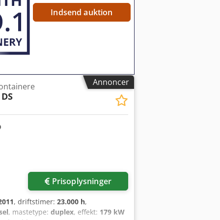
Indsend auktion
Annoncer
containere
 DS
Prisoplysninger
2011
, driftstimer:
23.000 h
,
sel
, mastetype:
duplex
, effekt:
179 kW