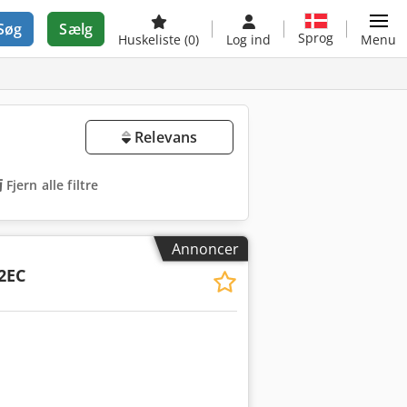
Søg
Sælg
Sprog
Huskeliste
(0)
Log ind
Menu
Relevans
Fjern alle filtre
Annoncer
2EC