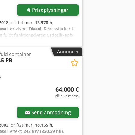
Prisoplysninger
2018
, driftstimer:
13.970 h
,
esel
, drivtype:
Diesel
, Reachstacker til
g fuldt funktionsdygtig Csdozllixepfx
Baghjulenes størrelse: 18.00-25
Annoncer
uld container
.5 PB
64.000 €
VB plus moms
Send anmodning
2003
, driftstimer:
18.155 h
,
esel
, effekt:
243 kW (330,39 hk)
,