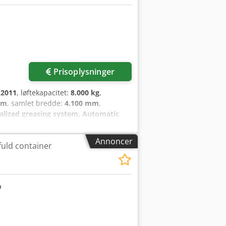
Prisoplysninger
:
2011
, løftekapacitet:
8.000 kg
,
mm
, samlet bredde:
4.100 mm
,
ralized greasing system, Automatic
 Kalmar DCF90-45ES from Uniktruck
Pneumatic Wheel size – Drive wheel:
Annoncer
uld container
4