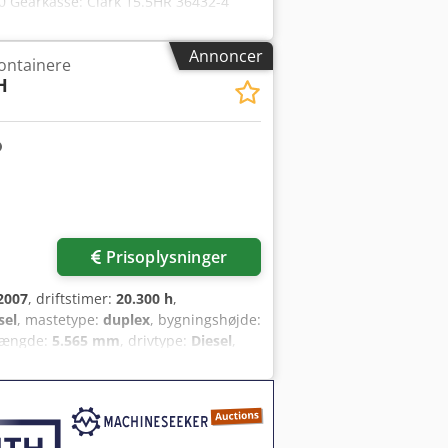
00 Gearkasse: Clark 15.5HR 36432-4
and: god Dækstørrelse foran: 18.00-33
toplift-spreader inkl. piggy-back 2x
Annoncer
containere
arbejdslygter i LED, hydraulisk
H
Prisoplysninger
2007
, driftstimer:
20.300 h
,
sel
, mastetype:
duplex
, bygningshøjde:
 længde:
5.565 mm
, drivtype:
Diesel
,
ngdepunkt: 2540 Masttype: Duplex
 Teknisk tilstand: god Fordæk type: Luft
Luft Bagdæk størrelse: 12.00-20
edere