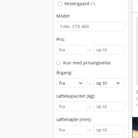
Vestergaard
(1)
Model:
Pris:
-
Kun med prisangivelse
Årgang:
-
Løftekapacitet [kg]:
-
Løftehøjde [mm]:
-