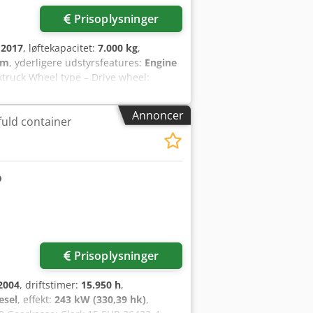
Prisoplysninger
:
2017
, løftekapacitet:
7.000 kg
,
mm
, yderligere udstyrsfeatures:
Engine
truck Wheel type – Drive wheel:
matic Wheel size – Drive wheel:
Annoncer
uld container
Prisoplysninger
2004
, driftstimer:
15.950 h
,
esel
, effekt:
243 kW (330,39 hk)
,