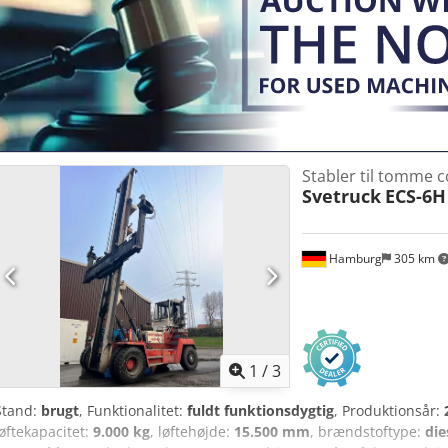
Stabler til tomme 
Svetruck
ECS-6H
Hamburg
305 km
1
/
3
Stand:
brugt
, Funktionalitet:
fuldt funktionsdygtig
, Produktionsår:
løftekapacitet:
9.000 kg
, løftehøjde:
15.500 mm
, brændstoftype:
die