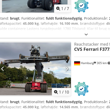
1
/
7
Stand:
brugt
, Funktionalitet:
fuldt funktionsdygtig
, Produktionsår:
løftekapacitet:
45.000 kg
, løftehøjde:
16.100 mm
, brændstoftype:
di
fulde containere Lastens tyngdepunkt: 1780 Tilstand: Klar til brug o
Agrjha Teknisk tilstand: meget god Forhjulenes størrelse: 18.00-25 
Reachstacker med f
CVS Ferrari
F377
Hamburg
305 km
1
/
10
Stand:
brugt
, Funktionalitet:
fuldt funktionsdygtig
, Produktionsår:
løftekapacitet:
45.000 kg
, løftehøjde:
14.565 mm
, brændstoftype:
di