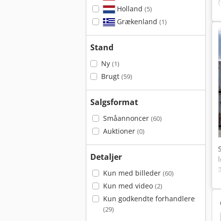
Holland
(5)
Grækenland
(1)
Stand
Ny
(1)
Brugt
(59)
Salgsformat
Småannoncer
(60)
Auktioner
(0)
Detaljer
Kun med billeder
(60)
Kun med video
(2)
Kun godkendte forhandlere
(29)
Tømmer
Hyster 175
Hyster Reachstacker