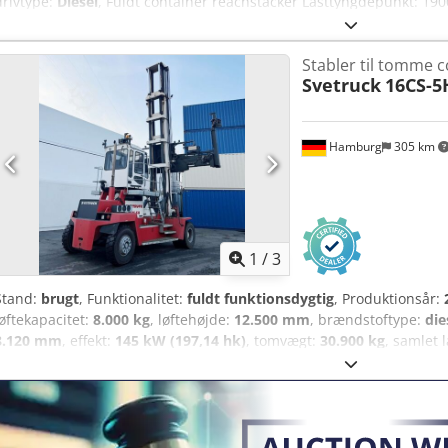
drivtype:
Diesel
, Fuldt container reachstacker Lasttyngdepunkt: 19
automatisk Stand: Klar til brug og fuldt funktionsdygtig Teknisk st
Dækstørrelse bag: 18.00-33 Chjdpfezq Ib Iex Agrja Elme 857 20‘-40ft 
Stabler til tomme 
centralt smøresystem på basis maskine og spreder, bakkamera, alle 
Svetruck
16CS-5
sideskydende førerkabine
Hamburg
305 km
1
/
3
Stand:
brugt
, Funktionalitet:
fuldt funktionsdygtig
, Produktionsår:
løftekapacitet:
8.000 kg
, løftehøjde:
12.500 mm
, brændstoftype:
die
8.120 mm
, effekt:
145 kW (197,14 hk)
, tomvægt:
30.900 kg
, samlet
konstruktionsbredde:
3.385 mm
, Tøm containerstabler Lastens ty
Gearkasse: ZF WG190 Tilstand: Klar til brug og fuldt funktionsdygtig
Fordæk størrelse: 12.00-20 Fordæk tilstand: 20 - 40 % Bagdæk type: 
Bagdæk tilstand: 80 - 100 % Cedjzq Ibnspfx Agrsha 20-40ft sidespr