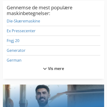
Gennemse de mest populære
maskinbetegnelser:
Die-Skæremaskine
Ex Pressecenter
Fngj 20
Generator
German
Vis mere
Gkt 60
Hc 310
Hjuls Af Række
Hl