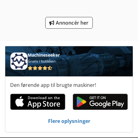
Platform Type Mb
Tur 560
Annoncér her
Udvikling Af Film Maskine
Udvikling Af Maskinen
Vaskemaskine Med En Del Af
Machineseeker
Gratis i butikken
Den førende app til brugte maskiner!
Flere oplysninger