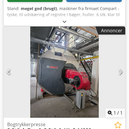
Stand:
meget god (brugt)
, maskiner fra firmaet Compart -
tyske, til udskæring af registre i bøger, huller. 6 stk. klar til
brug Dkjdpfxewm Hn Uo Amisr
Annoncer
1
/
1
Bogtrykkerpresse