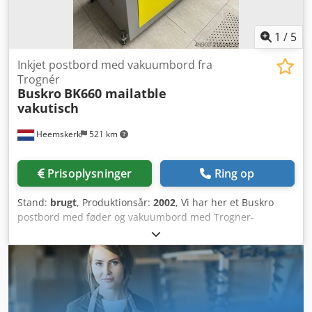
1
/
5
Inkjet postbord med vakuumbord fra
Trognér
Buskro
BK660 mailatble
vakutisch
Heemskerk
521 km
Prisoplysninger
Ring op
Stand:
brugt
, Produktionsår:
2002
, Vi har her et Buskro
postbord med føder og vakuumbord med Trogner-
transportør til rådighed. Komplet med aflæggerbånd.
Postbordet har en vakuum-skubføder. Inkjet-modulet, der
aktuelt er monteret, fungerer stadig, men det er bedst at
udskifte det. Ved postbordet står et vakuummodul med
Trogner transportør. Anlægget leveres komplet med et
aflæggerbånd. Dodpsyxmt Iofx Amijkr