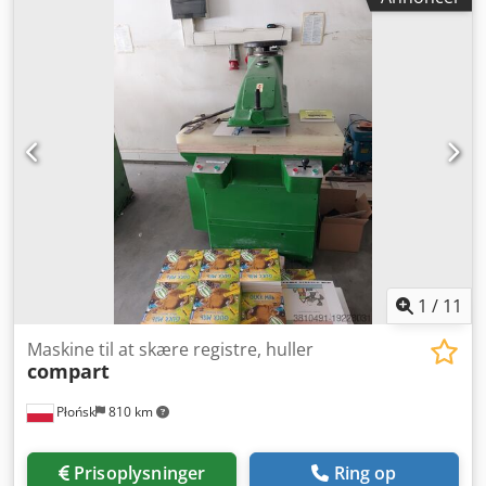
1
/
11
Maskine til at skære registre, huller
compart
Płońsk
810 km
Prisoplysninger
Ring op