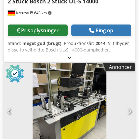
2 Stück Bosch
2 Stück UL-S 14000
Kreuzau
643 km
Prisoplysninger
Ring op
Stand:
meget god (brugt)
, Produktionsår:
2014
, Vi tilbyder
disse to velholdte Bosch UL-S 14000-dampkedler,
fremstillet i 2014. Dkedpozg Nt Defx Amijr Producent: 2 stk.
Bosch Type: 2 stk. UL-S 14000 Fremstillingsår: 2014 Hvis du
Annoncer
har spørgsmål eller ønsker yderligere information, er du
velkommen til at sende os en besked eller ringe.