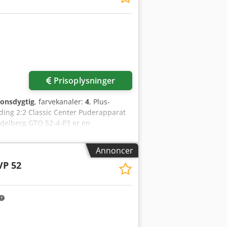
Prisoplysninger
ionsdygtig
, farvekanaler:
4
, Plus-
ding 2:2 Classic Center Puderapparat
idelberg GTO 52-4-P3 er en
etegnes ved sin pålidelighed og
med integreret perfekturenhed, der
Annoncer
pecifikationer Csdpfx Ajy Efqlsqlerf
P 52
80 mm (enkelt) / 140 x 180 mm
03 mm til 0,4 mm Farver: 4 trykværker
kluderer forberedelse til yderligere
 Classic Center for central styring af