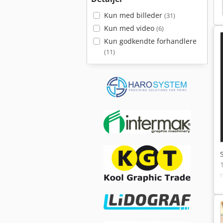
905
Roland
Man Roland
Man Roland 202
Kun med billeder
(31)
Kun med video
(6)
Kun godkendte forhandlere
(11)