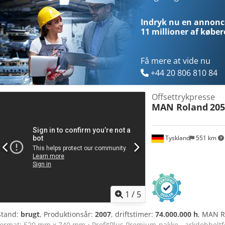
Indryk nu en annonce
11 millioner af køber
Få mere at vide nu
+44 20 806 810 84
Offsettrykpresse
MAN Roland
20
Tyskland
551 km
1
/
5
Stand:
brugt
, Produktionsår:
2007
, driftstimer:
74.000.000 h
, MAN R
format: 520 mm x 740 mm • ProfitPlus Premium-pakke - arkdobbelt