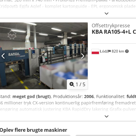
Crjdpoytb Egjfx Aqlef - komplet kartonguide - EPL ergonomisk pladei
Bacher registersystem • Pulveranlæg: Grafix 72 Digital Plus • Alcos
Smart R 200 Online • Fjernbetjening: farve og register – RCI • Color
Offsettrykpresse
Farveruller, trykcylindre, blanketcylindre • Elektronisk arkføringskon
KBA
RA105-4+L C
Betjeningspanel ved levering • JobCard-læser • Karton-enhed • I pro
Tilgængelig: straks
Łódź
820 km
1
/
5
Stand:
meget god (brugt)
, Produktionsår:
2006
, Funktionalitet:
fuld
86 millioner tryk CX-version kontinuerlig papirfremføring fremadre
rengøring automatisk justering KBA RapidDry lakering Grafix-pulve
juli/august 2026 Crjdoyr N D Uepfx Aqlef
Oplev flere brugte maskiner