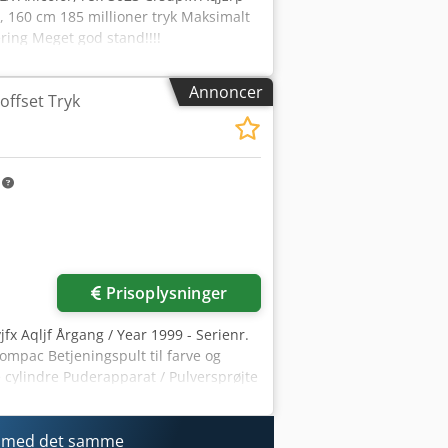
, 160 cm 185 millioner tryk Maksimalt
ring Meget god stand!!!!
Annoncer
offset Tryk
m
Prisoplysninger
fx Aqljf Årgang / Year 1999 - Serienr.
mpac Betjeningspult til farve og
 cylindre Puderapparat / Pulversprøjte
gram På lager i Emskirchen/Nürnberg -
r med det samme