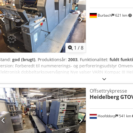
Burbach
621 km
1
/
8
Stand:
god (brugt)
, Produktionsår:
2003
, Funktionalitet:
fuldt funkt
version: Forberedt til nummererings- og perforeringsudstyr Omven
Elektronisk dobbeltarksovervågning Nye valser VARN Kompac III He
professionel firefarvet offsetmaskine i small format, som især kend
præcision inden for job- og commercialtryk. Modellen er udstyret 
Offsettrykpresse
muliggør tosidet trykning af ark i én gennemkørsel. Tekniske hoveds
Heidelberg
GTOV
Maks. arkformat: 360 x 520 mm (B3-format) Min. arkformat: 105 x 1
(dobbelt) Trykydelse: Op til 8.000 ark pr. time Materialetykkelse: 0,
Plus-version: Denne maskine er udført som "Plus-version", hvilket in
nummererings- og perforeringsudstyr (N+P). Betjening: Udstyret med
Hoofddorp
541 km
farvetilførsel og register.