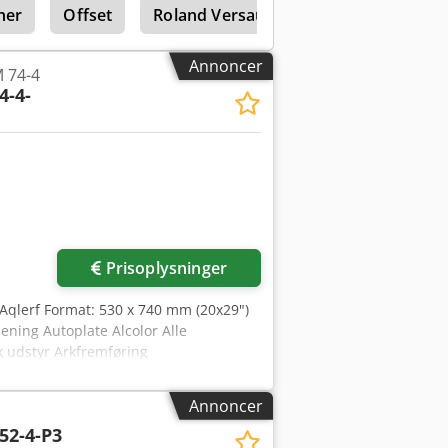
ner
Offset
Roland Versauv Lef 12
Roland Pr
Annoncer
 74-4
4-4-
Prisoplysninger
x Aqlerf Format: 530 x 740 mm (20x29")
ening Autoplate Alcolor Alle
 udstyr Arkfremføring
Annoncer
52-4-P3