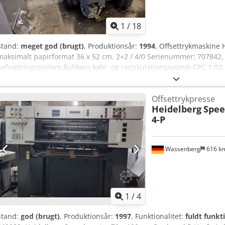
1
/
18
Stand:
meget god (brugt)
, Produktionsår:
1994
, Offsettrykmaskine
maksimalt papirformat 36 x 52 cm. 2+2 / 4/0 Serienummer: 707842, 5
befugtningssystem Baldwin-køle- og recirkulationssystem CPC 1.02-b
pladeregistrering Nummererings- og perforeringsenhed med kamme
Hurtigspændebeslag, pladestans Komplet med alle dele, værktøjer o
Offsettrykpresse
HS-kode: 8443 131 00 Crodpfxszdq U Dj Aqlsf Vægt: 5.500 kg.
Heidelberg
Spee
4-P
Wassenberg
616 k
1
/
4
Stand:
god (brugt)
, Produktionsår:
1997
, Funktionalitet:
fuldt funkt