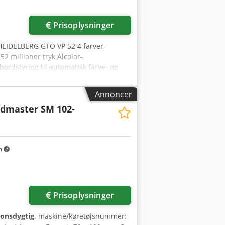
Prisoplysninger
 HEIDELBERG GTO VP 52 4 farver,
2 millioner tryk Alcolor-
ordstyring til automatisk farve- og
, hjul og perforatorer
g tilbehør. Oprindelsesland: Tyskland
Annoncer
dmaster SM 102-
m
Prisoplysninger
ionsdygtig
, maskine/køretøjsnummer: