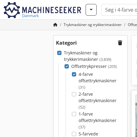
Danmark
Trykmaskiner og trykkerimaskiner
Offse
Kategori
Trykmaskiner og
trykkerimaskiner
(3.839)
Offsettrykpresser
(205)
4-farve
offsettrykmaskiner
(31)
2-farve
offsettrykmaskiner
(52)
1-farve
offsettrykmaskiner
(37)
5-farvede