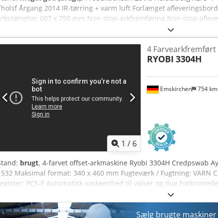
Tholsf Årgang 2014 IR-tørring + varm luft Forlænget afleveringsbord
arkstørrelse: 607 x 750 mm Non-stop-arkfremføring Non-stop-afleve
4 Farvearkfremført 
RYOBI
3304H
Emskirchen
754 k
1
/
6
Stand:
brugt
, 4-farvet offset-arkmaskine Ryobi 3304H Credpswab Ayj
1532 Maksimal format: 340 x 460 mm Fugteværk / Fugtning: VARN Co
register: PCS-F Automatisk vaskeenhed til valser og dug Forkromede
Kompressor Online videoinspektion via WhatsApp - MS Zoom - Tele
Umiddelbart tilgængelig - Kan testes
Sælg brugte maskine