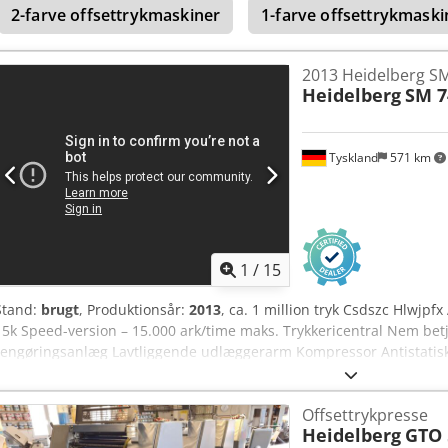
2-farve offsettrykmaskiner
1-farve offsettrykmaski
2013 Heidelberg SM
Heidelberg
SM 7
Tyskland
571 km
1
/
15
Stand:
brugt
, Produktionsår:
2013
, ca. 1 million tryk Csdszc Hlwjpf
15k Speed-version – 15.000 ark/time maks. Trykkericentral Nem betj
rengøringsanlæg Lavtliggende udlæggerarm Kompressor Antistatisk
Pudringsmaskine Non-stop-system Kort leveringstid
Offsettrykpresse
Heidelberg
GTO 