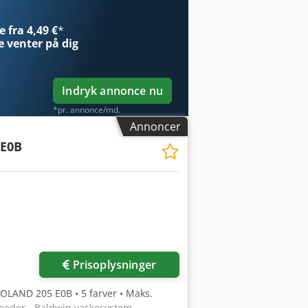
 fra 4,49 €
*
e
venter på dig
Indryk annonce nu
*pr. annonce/md.
Annoncer
5E0B
Prisoplysninger
OLAND 205 E0B • 5 farver • Maks.
feeder - Baldwin vaskesystem