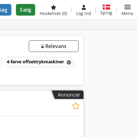
Søg
Sælg
Sprog
Huskeliste
(0)
Log ind
Menu
Relevans
4-farve offsettrykmaskiner
Annoncer