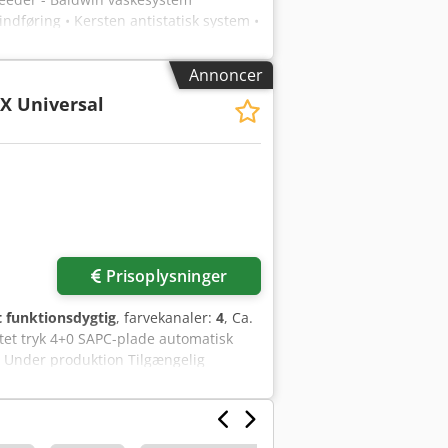
ndføring • Kersten antistatisk system •
mart • PressManager Smart Interface •
Pilot Smart • Automatisk vaskesystem: -
Annoncer
trol • Nonstop levering •
X Universal
duktion • Beliggende: Tyskland •
Prisoplysninger
t funktionsdygtig
, farvekanaler:
4
, Ca.
ttet tryk 4+0 SAPC-plade automatisk
r Under produktion Tilgængelig