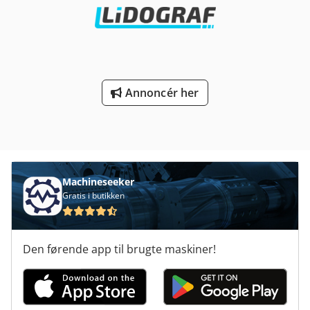
Systemstørrelse: 1.295 mm x 902 mm x 1.984 mm Vægt:
601 kg Indgangsspænding: 420 V Forsyningsspænding: 208
V AC Faser: 3 Frekvens: 50/60 Hz Strømforbrug: 18 A
Netværksforbindelse: 10/100 Base-T Protokol: Ethernet
Standarder: CE, cTUVus, RCM, EAC, FCC Part B UDSTYR
Insight™ software Control Center™ software GrabCAD Print
kompatibilitet SCA 1200HT støttefjerningsenhed
Annoncér her
Kompatibel med iSQUARED materialer: ABS, ABS-ESD, ABS-
CF, ASA, PC-ABS, PC, ULTEM 9085, ULTEM 1010 Bemærk: En
af fire kassetter skal renoveres.
Machineseeker
Gratis i butikken
Den førende app til brugte maskiner!