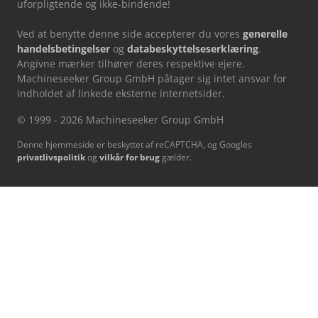
uforpligtende og ikke-bindende!
Ved at benytte denne side accepterer du vores
generelle
handelsbetingelser
og
databeskyttelseserklæring
.
Angivne mærker tilhører deres respektive ejere.
Machineseeker Group GmbH påtager sig intet ansvar for
indholdet af linkede eksterne internetsider.
© 1999 - 2026 Machineseeker Group GmbH
Denne hjemmeside er beskyttet af reCAPTCHA, og Googles
privatlivspolitik
og
vilkår for brug
gælder.