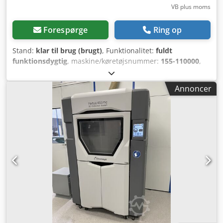
VB plus moms
Forespørge
Ring op
Stand:
klar til brug (brugt)
, Funktionalitet:
fuldt
funktionsdygtig
, maskine/køretøjsnummer:
155-110000
,
Produktionsår:
2017
, driftstimer:
20.000 h
, samlet længde:
1.300 mm
, total højde:
2.000 mm
, samlet bredde:
900 mm
,
Annoncer
samlet vægt:
601 kg
, indgangsspænding:
380 V
,
indgangsstrøm:
8 A
, Sælges: Professionel industriel
Stratasys Fortus 450mc FDM 3D-printer i ekstraordinært
flot stand. En yderst pålidelig og præcis 3D-printer, der er
ideel til funktionelle prototyper, jigg/fiksturer og
slutkomponenter i tekniske plastmaterialer. Maskinen
leveres som en komplet nøglefærdig løsning inklusiv SCA
3600 efterbehandlingsstation, et stort udvalg af printdyser
(tips), materiale-kanistre og forbrugsstoffer. Specifikationer
& Maskininfo * Model: Stratasys Fortus 450mc *
Serienummer: K10456 * Software version: 6.8.7102.0 *
Byggevolumen: 406 x 355 x 406 mm Credpfozqz Hwex
Amkof * Materialelicenser aktiveret: Omfattende