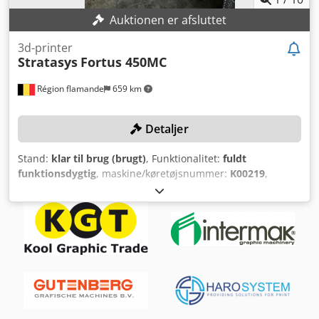
Auktionen er afsluttet
3d-printer
Stratasys
Fortus 450MC
Région flamande
659 km
Detaljer
Stand:
klar til brug (brugt)
, Funktionalitet:
fuldt
funktionsdygtig
, maskine/køretøjsnummer:
K00219
,
samlet vægt:
601 kg
, bygningshøjde:
406 mm
,
konstruktionsbredde:
355 mm
, Afgivelse af bud forpligter
til rettidig afhentning senest den 14.01.2026! TEKNISKE
DETALJER Cedpfxjx Hwgne Amkerf Byggevolumen: 406 mm
x 355 mm x 406 mm Lagtykkelser: 0,127 mm, 0,178 mm,
0,254 mm, 0,330 mm Volumen for kassetter til bygge- og
støttemateriale: 1.510 cm³ / 3.020 cm³ Opnåelig
nøjagtighed: ± 0,127 mm eller ± 0,0015 mm/mm Z-
nøjagtighed: −0,000 / +laghøjde MASKINEDETALJER