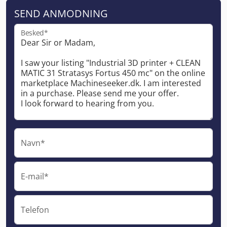
SEND ANMODNING
Besked*
Navn*
E-mail*
Telefon