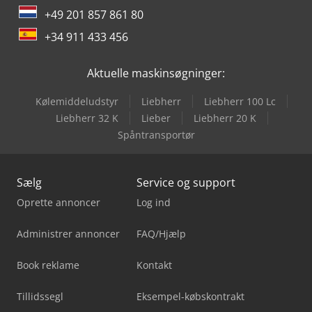
+49 201 857 861 80
+34 911 433 456
Aktuelle maskinsøgninger:
Kølemiddeludstyr
Liebherr
Liebherr 100 Lc
Liebherr 32 K
Lieber
Liebherr 20 K
Spåntransportør
Sælg
Service og support
Oprette annoncer
Log ind
Administrer annoncer
FAQ/Hjælp
Book reklame
Kontakt
Tillidssegl
Eksempel-købskontrakt