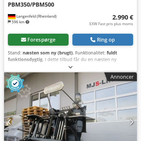
PBM350/PBM500
2.990 €
Langenfeld (Rheinland)
596 km
EXW Fast pris plus moms
Forespørge
Ring op
Stand:
næsten som ny (brugt)
, Funktionalitet:
fuldt
funktionsdygtig
, I dette tilbud får du en næsten ny
efterbehandlingsenhed "Plockmatic RCT 2.0".
Salgsgenstand: 1 x Plockmatic RCT 2.0 med følgende
Annoncer
udstyr: Passer til PBM350 samt PBM500 De passende
Plockmatic PBM-systemer har vi også på lager – kontakt os
gerne! Tællere: I alt: Ca. 496 sider Stand: Dette tilbud
omfatter en brugt enhed, som kan udvise spor af brug.
Enheden er funktionstestet og fungerede upåklageligt
under testen. Dodewz Hczjpfx Amhjkr Emballage og
forsendelse: Du er velkommen til at besigtige enheden i
vores åbningstid – aftal venligst en tid på forhånd! Søsikker
emballering og verdensomspændende forsendelse er
muligt efter forespørgsel. Inden forsendelse eller