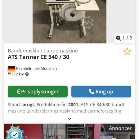
1
/
2
Bandemaskine bandemaskine
ATS Tanner
CE 340 / 30
Kirchheim bei München
912 km
Prisoplysninger
Ring op
Stand:
brugt
, Produktionsår:
2001
, ATS-CE 340/30 bundt
maskine Banderoleringsmaskine med varmeforsegling
Båndbredde: 30 mm Egnet til både papir- og
foliebanderoleringsmateriale Indstilling af køletid
Annoncer
Dodpjvthwfsfx Amhekr Ekstraudstyr: Jumbo-afruller 2 stk.
tilgængelige. Pris ekskl. moms, EXW. Alle oplysninger uden