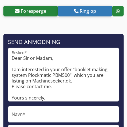
Forespørge
Ring op
SEND ANMODNING
Besked*
Navn*