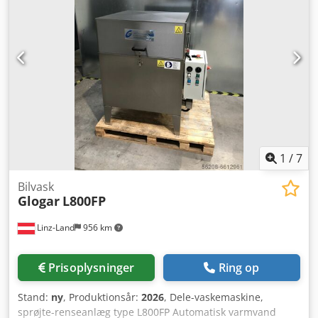
Inkluderer ramme, fyldstykker og bogtryk-låse.
1
/
7
Bilvask
Glogar
L800FP
Linz-Land
956 km
Prisoplysninger
Ring op
Stand:
ny
, Produktionsår:
2026
, Dele-vaskemaskine,
sprøjte-renseanlæg type L800FP Automatisk varmvand