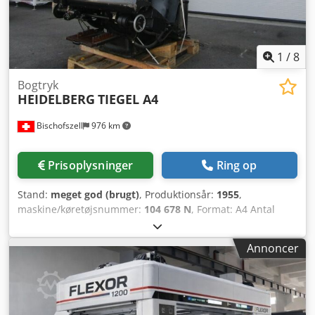
afhentning dokumenteres en funktionstest på video for
dig. For yderligere oplysninger er du naturligvis
velkommen til at kontakte os personligt.
1
/
8
Bogtryk
HEIDELBERG
TIEGEL A4
Bischofszell
976 km
Prisoplysninger
Ring op
Stand:
meget god (brugt)
, Produktionsår:
1955
,
maskine/køretøjsnummer:
104 678 N
, Format: A4 Antal
farver: 1 Dkjdpfx Asw Rb U Nomhor
Annoncer