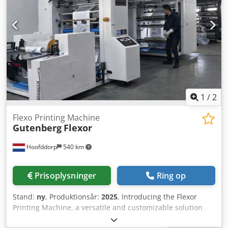
1
/
2
Flexo Printing Machine
Gutenberg
Flexor
Hoofddorp
540 km
Prisoplysninger
Ring op
Stand:
ny
, Produktionsår:
2025
, Introducing the Flexor
Printing Machine, a versatile and customizable solution
designed to meet the diverse needs of modern packaging