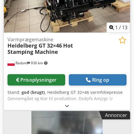
Sugefilter som pumpebeskyttelse Levering: ab fabrik, FCA
osv.
1
/
13
Varmprægemaskine
Heidelberg GT 32×46
Hot
Stamping Machine
Radom
936 km
Prisoplysninger
Ring op
Stand:
god (brugt)
, Heidelberg GT 32×46 varmfoliepresse
Gennemgået og klar til produktion. Dsdpfx Amjzgc U
Uohskr Maskinen er klar til varmfoliering og udstansning.
Maskinformat: 32×46 cm Pressekraft: 60 t Materialevægt:
Annoncer
600 g/m² Driftshastighed: 4000 ark/t Denne model er
designet til varmfoliering og har en stor varmeplade.
Maskinens vægt: 2300 kg Holder fremstillet af Hakro.