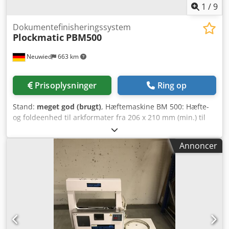
1
/
9
Dokumentefinisheringssystem
Plockmatic
PBM500
Neuwied
663 km
Prisoplysninger
Ring op
Stand:
meget god (brugt)
, Hæftemaskine BM 500: Hæfte-
og foldeenhed til arkformater fra 206 x 210 mm (min.) til
320 x 620 mm (max.). Kan bearbejde op til 50 ark. To
højkvalitets fladhæftehoveder (5.000 klammer pr. magasin)
Annoncer
for konstant høj kvalitet. Inkluderer trimmer og BF med
elektrisk arkudlægger. Dkodpfszrh Ukox Amhsr