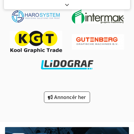
dele-vaskemaskine med kurvedrift via gearmotor.
Anlæggets kabinet er fremstillet af rustfrit stål 1.4301,
rørledninger og rotationskurv i galvaniseret stål.
Specialdyse-system med fladstråledyser i rustfrit stål.
Vaske-pumpe i rustfrit stål (fabrikant: Xylem/Lowara).
Niveauregulering som tørkørselsbeskyttelse. -
Kurvediameter: 780 mm - Nyttig højde: 500 mm - Maks.
lastekapacitet: 150 kg - Sprøjtetryk: 3 bar - Tankvolumen:
120 liter - Varme: elektrisk justerbar (RT - 60°C)
Anlægsdimensioner (LxBxH): 1.160 x 1.200 x 1.750h mm
Sugefilter som pumpebeskyttelse Dkedpohl H Ubefx Amhjr
Levering: ab fabrik, FCA
Annoncér her