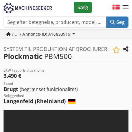
Sælg
Søg
/ ... / Annonce-ID: A16893916
SYSTEM TIL PRODUKTION AF BROCHURER
Plockmatic
PBM500
EXW Fast pris plus moms
3.490 €
Stand
Brugt
(begrænset funktionalitet)
Beliggenhed
Langenfeld (Rheinland)