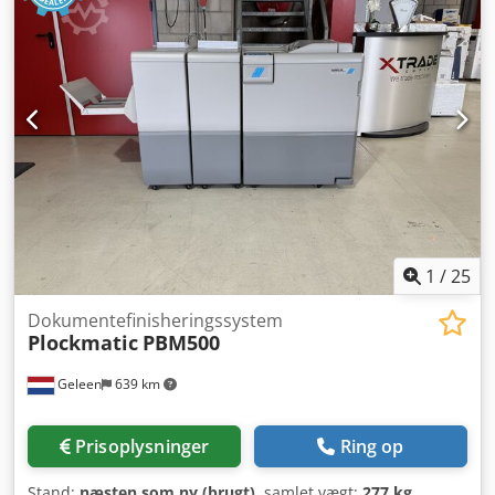
garanti. Forbehold for mellemsalg. Handelsforretning.
Salget sker uden garanti eller reklamationsret.
1
/
25
Dokumentefinisheringssystem
Plockmatic
PBM500
Geleen
639 km
Prisoplysninger
Ring op
Stand:
næsten som ny (brugt)
, samlet vægt:
277 kg
,