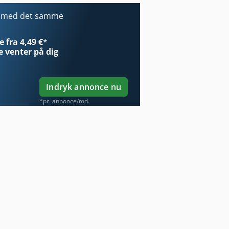
r med det samme
 fra 4,49 €
*
e
venter på dig
Indryk annonce nu
*pr. annonce/md.