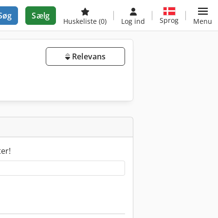
Søg
Sælg
Sprog
Huskeliste
(0)
Log ind
Menu
Relevans
ter!