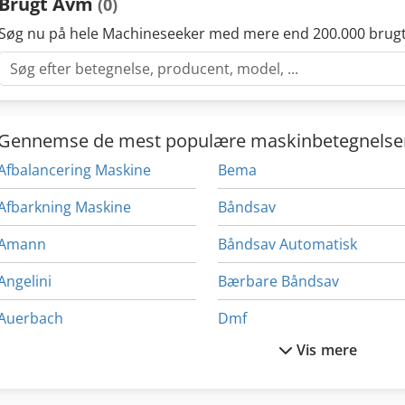
Brugt Avm
(0)
Søg nu på hele Machineseeker med mere end 200.000 brugt
Gennemse de mest populære maskinbetegnelse
Afbalancering Maskine
Bema
Afbarkning Maskine
Båndsav
Amann
Båndsav Automatisk
Angelini
Bærbare Båndsav
Auerbach
Dmf
Vis mere
Avk
Emag
Avm Angelini
Emco