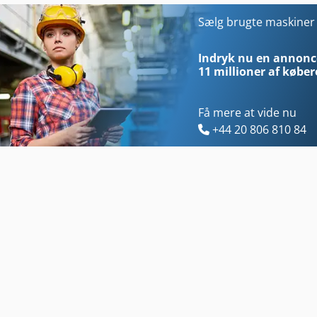
Avm Drejebænk
Emco Vmc
Sælg brugte maskine
Avm Mas 165 S
Emcomat
Indryk nu en annonce
11 millioner af køber
Få mere at vide nu
+44 20 806 810 84