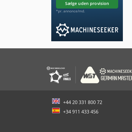
sælge uden provision
*pr. annonce/md.
+44 20 331 800 72
+34 911 433 456