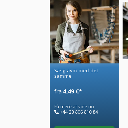
Sælg avm med det
samme
fra
4,49 €
*
Få mere at vide nu
+44 20 806 810 84