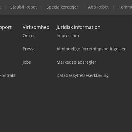
t
Stäubli Robot
Specialkøretøjer
Abb Robot
Kommu
upport
Virksomhed
Juridisk information
Om os
Impressum
Presse
Almindelige forretningsbetingelser
Jobs
Markedspladsregler
kontrakt
Databeskyttelseserklæring