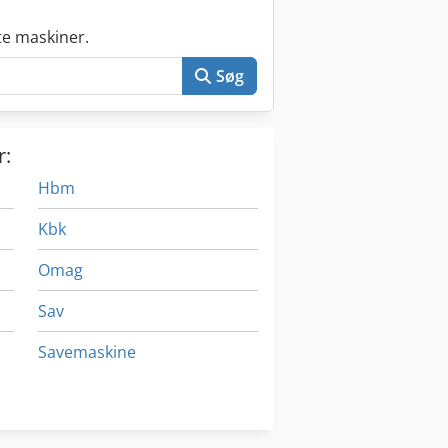
e maskiner.
Søg
r:
Hbm
Kbk
Omag
Sav
Savemaskine
Smw
Vakuum Maskine