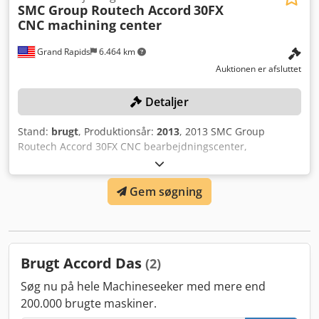
SMC Group Routech Accord
30FX
CNC machining center
Grand Rapids
6.464 km
Auktionen er afsluttet
Detaljer
Stand:
brugt
, Produktionsår:
2013
, 2013 SMC Group
Routech Accord 30FX CNC bearbejdningscenter,
højtydende multifunktions-arbejdsbord, 400V, 3-fase, X-
akse 6,35 m, Y-akse 1,64 m, dobbelt
Gem søgning
bearbejdningshoveder, omdrejningshastighed 6-18.000
O/min, integreret Rapid 12-værktøjsskifter, Rapid 16
bagværktøjsskifter, arbejdsbord, sugekop og skinne,
portalkonstruktion, SMC Group CNC-styring med
fjernbetjening, 480V, 3-fase, Becker, model 271407,
Brugt Accord Das
(2)
rotationslamelvakuumpumpe og (1) Texa, model
SAW50RBSBCC000, køleenhed med transformer; køber er
Søg nu på hele Machineseeker med mere end
ansvarlig for korrekt demontering. Crodexdc T Sspfx Ai Def
200.000 brugte maskiner.