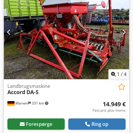
1
/
4
Landbrugsmaskine
Accord
DA-S
14.949 €
Marxen
331 km
Fast pris plus moms
Forespørge
Ring op