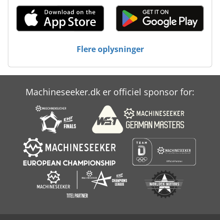
Hassia Dkl 300
Hatz Diesel
Flere oplysninger
Kondia Fv 1
Kverneland Cld
Machineseeker.dk er officiel sponsor for:
Niemeyer Delta 2
Topcon Rl Hb