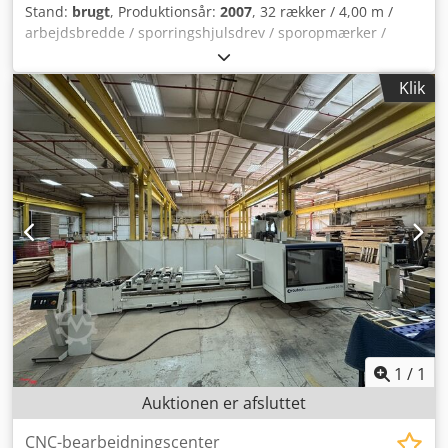
Stand:
brugt
, Produktionsår:
2007
, 32 rækker / 4,00 m /
arbejdsbredde / sporringshjulsdrev / sporopmærker /
slæbeskær / præcisionsharve / Forudstyr: Kverneland
rotorkultivator NG 25/400 med Flexiwals / Codpfx Aeqrrttji
Klik
Djrf
1
/
1
Auktionen er afsluttet
CNC-bearbejdningscenter