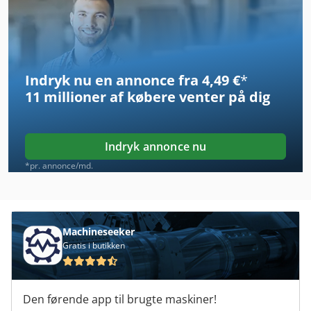
Ahlmann As 150
Ahlmann As 7
Indryk nu en annonce fra 4,49 €
*
Ahlmann As 70
11 millioner af købere
venter på dig
Ahlmann As 90
Ahlmann Az 10
Indryk annonce nu
Ahlmann Az 14
*pr. annonce/md.
Ahlmann Az 150
Aircondition
Machineseeker
Gratis i butikken
Grass Bbm St
Hardi Tz 2400
Den førende app til brugte maskiner!
Hassia Dk 300