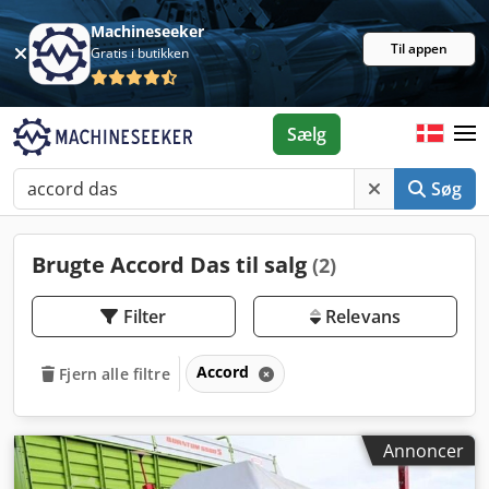
Machineseeker
Til appen
Gratis i butikken
Sælg
Søg
Brugte Accord Das til salg
(2)
Filter
Relevans
Accord
Fjern alle filtre
Annoncer