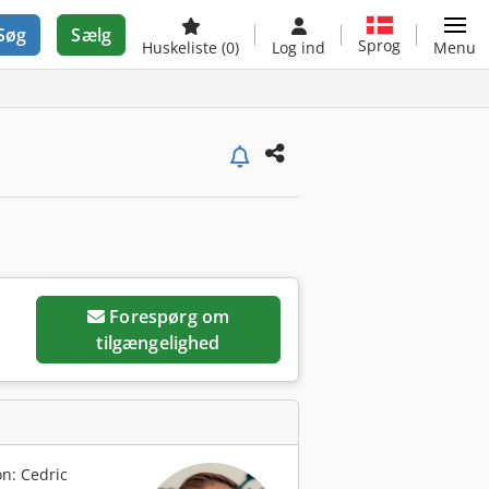
Søg
Sælg
Sprog
Huskeliste
(0)
Log ind
Menu
Forespørg om
tilgængelighed
n: Cedric