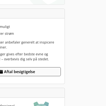
 muligt
er strøm
r anbefaler generelt at inspicere
iner.
nger gives efter bedste evne og
 – overbevis dig selv på stedet.
Aftal besigtigelse
fessionel