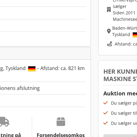
sælger
Siden 2011
Machinesee
Baden-Wür
Tyskland
Afstand: c
g, Tyskland
– Afstand: ca. 821 km
HER KUNNE
MASKINE S
tionens afslutning
Auktion med
Du sælger på
Du sælger til
Du sælger ud
tning på
Forsendelsesomkos