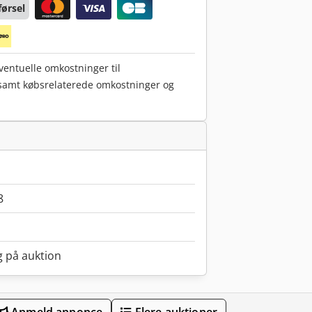
ørsel
eventuelle omkostninger til
 samt købsrelaterede omkostninger og
8
g på auktion