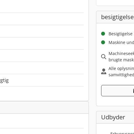
besigtigelse
Besigtigelse
Maskine und
Machineseeke
brugte mask
Alle oplysni
samvittighed
gtig
Udbyder
Erhvervspro