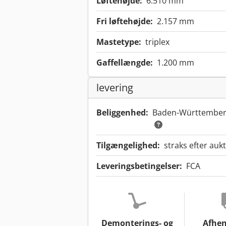
Løftehøjde:
6.510 mm
Fri løftehøjde:
2.157 mm
Mastetype:
triplex
Gaffellængde:
1.200 mm
levering
Beliggenhed:
Baden-Württember
Tilgængelighed:
straks efter auk
Leveringsbetingelser:
FCA
Demonterings- og
Afhen