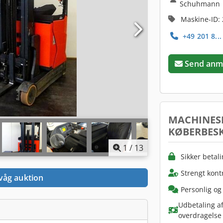
Schuhmann
Maskine-ID:
+49 201 8..
Send anm
MACHINES
KØBERBESK
1
/
13
Sikker betal
Strengt kont
våg auktion
Personlig og
Udbetaling af
overdragelse 