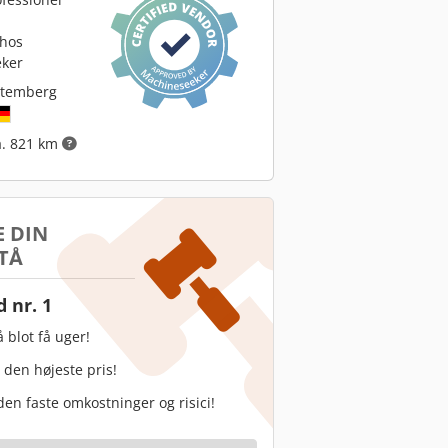
 hos
ker
ttemberg
a. 821 km
 DIN
TÅ
 nr. 1
 blot få uger!
 den højeste pris!
en faste omkostninger og risici!