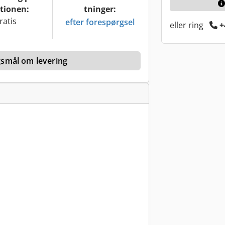
tionen:
tninger:
ratis
efter forespørgsel
eller ring
+
rgsmål om levering