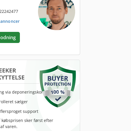
 22242477
. annoncer
odning
EEKER
YTTELSE
ing via deponeringskonto
rolleret sælger
 flersproget support
 købsprisen sker først efter
af varen.