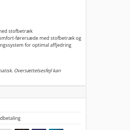
 med stofbetræk
 komfort-førersæde med stofbetræk og
ingssystem for optimal affjedring
tisk. Oversættelsesfejl kan
dbetaling