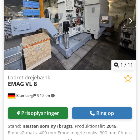
ikke-bindende for os. Mellemsalg forbeholdes;
udelukkende vores salgs- og forretningsbetingelser er
gældende. Om os mere end 400 egne maskiner på lager
over 15.000 m² lagerplads, krankapacitet 70 t mere end
10.000 tilbehørsartikler til dit værksted Ønsker du at sælge
maskiner, produktionslinjer eller hele din virksomhed, så
kontakt os. Flere tilbud finder du på vores hjemmeside.
Besigtigelse kan ske efter aftale. Vi ser frem til dit besøg.
Dit Markus Hirsch Team
1
/
11
Lodret drejebænk
EMAG
VL 8
Blumberg
940 km
Prisoplysninger
Ring op
Stand:
næsten som ny (brugt)
, Produktionsår:
2015
,
Emne-Ø maks. 400 mm Emnelængde maks. 300 mm Chuck-
Ø maks. 500 mm Sving-Ø 520 mm Crjdpfjxy Ac Ssx Adhsf X-