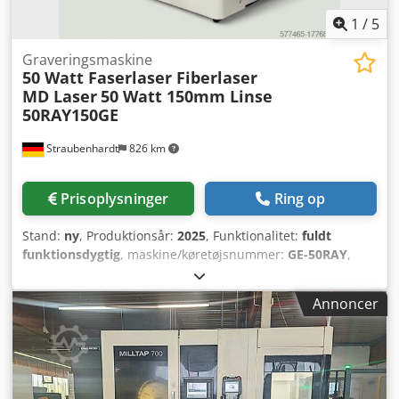
1
/
5
Graveringsmaskine
50 Watt Faserlaser Fiberlaser
MD Laser
50 Watt 150mm Linse
50RAY150GE
Straubenhardt
826 km
Prisoplysninger
Ring op
Stand:
ny
, Produktionsår:
2025
, Funktionalitet:
fuldt
funktionsdygtig
, maskine/køretøjsnummer:
GE-50RAY
,
indgangsspænding:
230 V
, type indgangsstrøm:
Ligestrøm
,
lasereffekt:
50 W
, type af køling:
luft
, samlet bredde:
530
Annoncer
mm
, total højde:
770 mm
, samlet længde:
796 mm
, samlet
vægt:
254 kg
, garantiperiode:
36 måneder
,
højdejusteringstype:
elektrisk
, døråbningsbredde:
530
mm
, døråbningshøjde:
300 mm
, bordlængde:
203 mm
,
bordbredde:
430 mm
, laserens bølgelængde:
1.064 nm
,