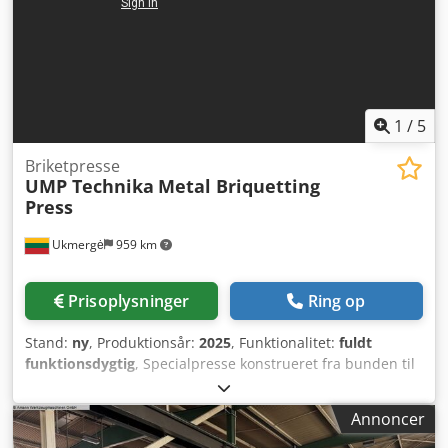
1
/
5
Briketpresse
UMP Technika
Metal Briquetting
Press
Ukmergė
959 km
Prisoplysninger
Ring op
Stand:
ny
, Produktionsår:
2025
, Funktionalitet:
fuldt
funktionsdygtig
, Specialpresse konstrueret fra bunden til
brikettering af jern, stål og lignende legeringer. Udstyret
med integrerede opsamlingsmåtter til olie. Indeholder ikke
Annoncer
emballagebord – kun briketteføringer (skinner). Leveres
som standard med gennemsigtige bunkerdøre og