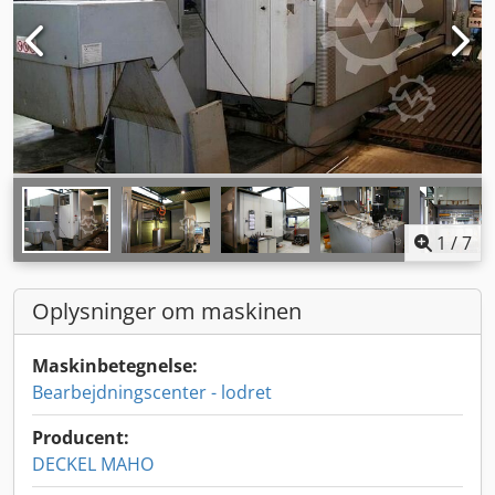
1
/
7
Oplysninger om maskinen
Maskinbetegnelse:
Bearbejdningscenter - lodret
Producent:
DECKEL MAHO