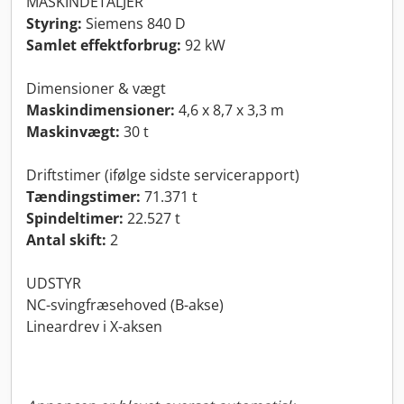
MASKINDETALJER
Styring:
Siemens 840 D
Samlet effektforbrug:
92 kW
Dimensioner & vægt
Maskindimensioner:
4,6 x 8,7 x 3,3 m
Maskinvægt:
30 t
Driftstimer (ifølge sidste servicerapport)
Tændingstimer:
71.371 t
Spindeltimer:
22.527 t
Antal skift:
2
UDSTYR
NC-svingfræsehoved (B-akse)
Lineardrev i X-aksen