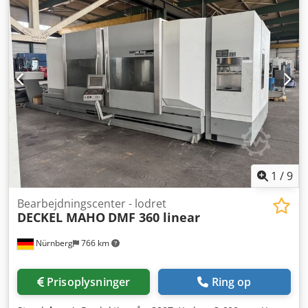
olievameelementer. Maskinerne styres via Siemens KTP-
400 touchskærme. 2. generation kan købes fra februar
2024. Kontakt os venligst først ved interesse for denne
presse! Credpfxjtmugco Adhjf Tekniske specifikationer:
Kapacitet: Op til 600 briketter/time* Hovedmotor: 30 kW
Fødemotorer: 2,6 kW Kølesystem: 1,6 kW Samlet effekt: 34,2
kW Olietank: 260 liter Filter: 4 Længde: 2000 mm Bredde:
2000 mm Højde: 2200 mm Vægt: 3500 kg Briketstørrelse:
40-110, D80 mm Garanti: 2 år / 2.000 driftstimer
1
/
9
Bearbejdningscenter - lodret
DECKEL MAHO
DMF 360 linear
Nürnberg
766 km
Prisoplysninger
Ring op