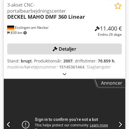
3-akset CNC-
portalbearbejdningscenter
DECKEL MAHO
DMF 360 Linear
11.400 €
Esslingen am Neckar
839 km
Endnu 26 dage
Detaljer
Stand:
brugt
, Produktionsår:
2007
, driftstimer:
70.859 h
,
maskine/køretøjsnummer:
15145361464
, Slaglængder
(X/Y/Z): 3.600/920/820 mm, med B-akse og integreret NC-
bord, spindelomdrejningstal maks.: 18.000 o/min.,
Annoncer
værktøjsholder HSK-A63, 30-fags værktøjskifte,
pendulbearbejdning, styring SIEMENS Sinumerik 840 D
Powerline, spåntransportør, emulsionsseparator, infrarødt
måletaster, boreemulsion/smøremidler skal afsuges og
bortskaffes korrekt af kunden. Credpfxszqy Umo Adhef