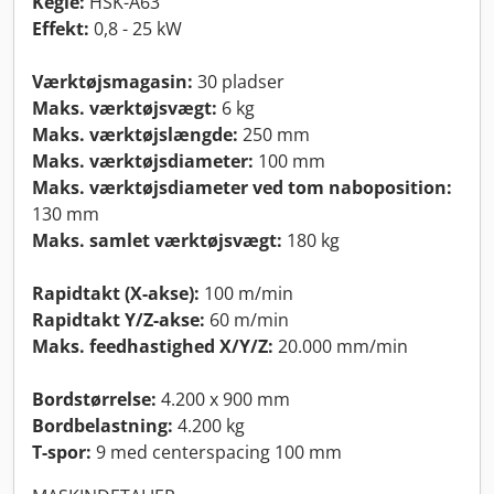
Kegle:
HSK-A63
Effekt:
0,8 - 25 kW
Værktøjsmagasin:
30 pladser
Maks. værktøjsvægt:
6 kg
Maks. værktøjslængde:
250 mm
Maks. værktøjsdiameter:
100 mm
Maks. værktøjsdiameter ved tom naboposition:
130 mm
Maks. samlet værktøjsvægt:
180 kg
Rapidtakt (X-akse):
100 m/min
Rapidtakt Y/Z-akse:
60 m/min
Maks. feedhastighed X/Y/Z:
20.000 mm/min
Bordstørrelse:
4.200 x 900 mm
Bordbelastning:
4.200 kg
T-spor:
9 med centerspacing 100 mm