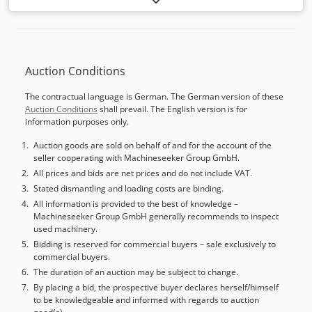
akse vandring: 1.110 mm Z-akse vandring: 595 mm
Hovedspindel: effekt ved 40 / 100 % drift: 47/34 kW
Hovedspindel: moment ved 40 / 100 % drift: 600 Nm
Hovedspindel: maks. omdrejningstal: 2.850 o/min Styring:
Auction Conditions
Fanuc 31i Ingen Y-akse
The contractual language is German. The German version of these
Auction Conditions
shall prevail. The English version is for
information purposes only.
Auction goods are sold on behalf of and for the account of the
seller cooperating with Machineseeker Group GmbH.
All prices and bids are net prices and do not include VAT.
Stated dismantling and loading costs are binding.
All information is provided to the best of knowledge –
Machineseeker Group GmbH generally recommends to inspect
used machinery.
Bidding is reserved for commercial buyers – sale exclusively to
commercial buyers.
The duration of an auction may be subject to change.
By placing a bid, the prospective buyer declares herself/himself
to be knowledgeable and informed with regards to auction