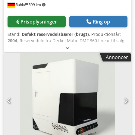
Ruhla
599 km
Prisoplysninger
Ring op
Stand:
Defekt reservedelsbærer (brugt)
, Produktionsår:
2004
, Reservedele fra Deckel Maho DMF 360 linear til salg.
Maskinen bruges udelukkende som reservedelsdonor.
Maskinen er komplet i alle dele. F.eks.: styring iTNC 530,
Annoncer
komplet styreskab, SK50 spindel som ny, køleenhed,
skillevæg, reolvæg, SK50 svinghoved Hirth (defekt),
spånbånd, IKZ-anlæg 80 bar, diverse andre brugte dele i
god stand. Priser efter forespørgsel, plus moms 19%.
Credpoytx Dmefx Adhef