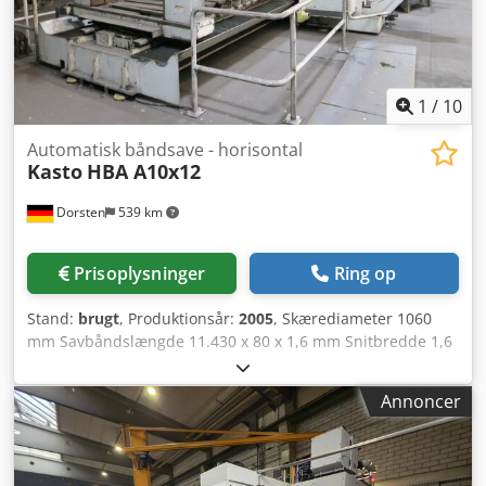
Maskinen er fra et rumfartsinstitut. Fremragende stand.
Med forbehold for fejl og mellemsalg.
1
/
10
Automatisk båndsave - horisontal
Kasto
HBA A10x12
Dorsten
539 km
Prisoplysninger
Ring op
Stand:
brugt
, Produktionsår:
2005
, Skærediameter 1060
mm Savbåndslængde 11.430 x 80 x 1,6 mm Snitbredde 1,6
mm Skæreområde 1060x1260 mm Styring CNC
Skærehastighed 12-90 m/min Cedpfx Asyqr Utedhsrf
Annoncer
Drivkraft 11 kW Bordbelastning 20 t Maks. snitlængde 6100
mm Totalt effektbehov 20 kW Maskinens vægt ca. 21,1 t
Automatisk indføringslængde 2.100 - 6.100 mm De tekniske
data er oplyst af producenten eller operatøren og er derfor