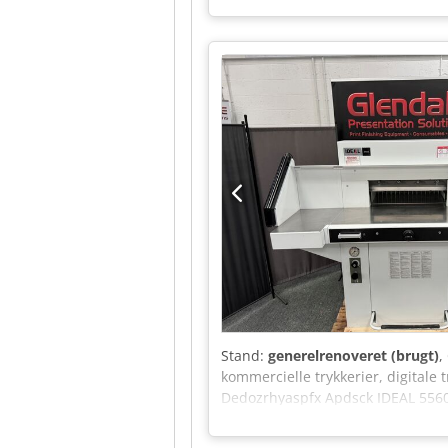
ønsker yderligere information, er
Stand:
generelrenoveret (brugt)
,
kommercielle trykkerier, digitale 
Dedozrhyaspfx Apdsck IDEAL 5560 e
skæreevne med et programmerbart e
efterbehandlingsopgaver. Denne ma