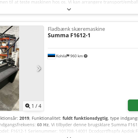
men til at teste maskinen hos os. Vi kan arrangere transport/emball
ris inklusive transport (lokation: Holland). Dcsdpfx Aezru Uwspdsk 
Fladbænk skæremaskine
Summa
F1612-1
Kohila
960 km
1
/
4
uktionsår:
2019
, Funktionalitet:
fuldt funktionsdygtig
, type indgan
indgangsfrekvens:
60 Hz
, Vi tilbyder denne brugsklare Summa F16
. Model: F1612-1 Serienummer: 101708-14001 Dcodozrtfhspfx Apdok
trøm: 30/15/15 A Fremstillingsland: Belgien Ingen software er inklu