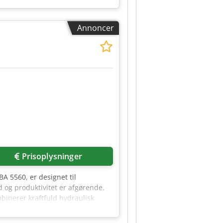
Annoncer
Prisoplysninger
A 5560, er designet til
ed og produktivitet er afgørende.
binerer kraftfuld hydraulisk
 skæring til en bred vifte af
ns og er blevet grundigt