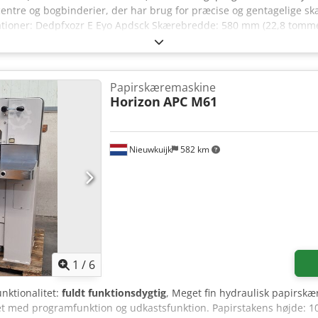
scentre og bogbinderier, der har brug for præcise og gentagelige sk
ikationer: Dedpfxozr E Eyo Apdsck Skærebredde: 580 mm (22,8 tomm
9 tommer) maksimal stakhøjde Klemtryk: Variabelt fra 180 daN (40
 (0,59") uden falsk klemme / 50 mm (1,96") med falsk klemme Hu
rammer og op til 999 positioner Strømforsyning: 3-faset strøm Net
) × 135 cm (L) × 136 cm (H)
Papirskæremaskine
Horizon
APC M61
Nieuwkuijk
582 km
1
/
6
unktionalitet:
fuldt funktionsdygtig
, Meget fin hydraulisk papirskæ
t med programfunktion og udkastsfunktion. Papirstakens højde: 1