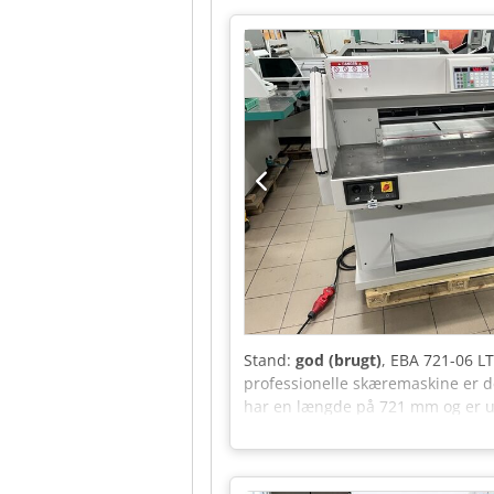
inspiceret, serviceret og testet af
skæremaskine inkluderer også de 
eller generelle kommercielle try
mest respekterede hydrauliske sk
Programmerbart elektronisk styre
skæreprogrammer Justerbart klemt
Sikker knivskifteanordning Robus
programmerbart bagstop Robust tys
kommercielle, digitale og interne 
Stand:
god (brugt)
, EBA 721-06 LT
professionelle skæremaskine er d
har en længde på 721 mm og er u
knivstangstræk. Standardudstyr 
nøjagtighed på 0,1 mm. Maskinens 
Skærelængde: 721 mm Indføringsh