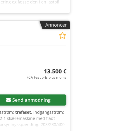
ering og læsse den i en lastbil
Med venlig hilsen, Henk Hoos
Annoncer
13.500 €
FCA Fast pris plus moms
Send anmodning
gsstrøm:
trefaset
, indgangsstrøm:
12-1 skæremaskine med fladt
 Forsyningsspænding: 208/230/400
deret. Hvis du har spørgsmål eller