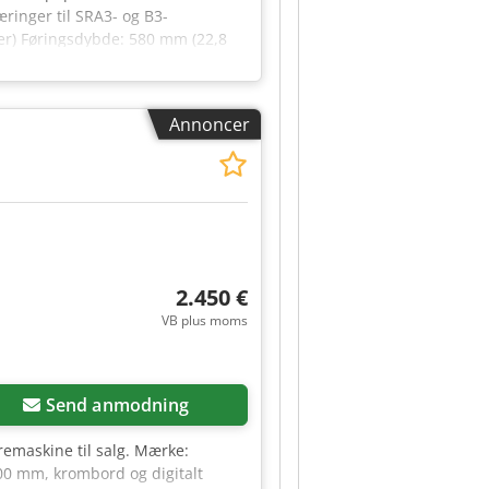
æringer til SRA3- og B3-
er) Føringsdybde: 580 mm (22,8
0 lbs) op til 1.500 daN (3.300
kommelse og programmer: Digital
tovægt: 520 kg (1.146 lbs)
Annoncer
2.450 €
VB plus moms
Send anmodning
remaskine til salg. Mærke:
00 mm, krombord og digitalt