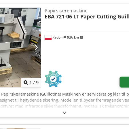
 vores erfarne ingeniører for at sikre, at den er klar til pålidelig p
valgfri sideborde. Uanset om du producerer visitkort, brochurer, 
Papirskæremaskine
ksager, leverer IDEAL 5560 den præcision, holdbarhed og ydeevne, d
EBA 721-06 LT
Paper Cutting Guil
æremaskiner. Vigtigste funktioner 550 mm skærebredde Hydraulisk
system Elektrisk bagstop med digital positionsvisning Hukommelse
ryk Optisk skærelinje EASY-CUT to-hånds aktivering af kniven In
Radom
936 km
t tysk konstruktion Hvorfor vælge IDEAL 5560? Dokumenteret hydra
k ingeniørkunst Hurtig, præcis og gentagelig drift Designet til lan
trykkeriafdelinger
1
/
9
 Papirskæremaskine (Guillotine) Maskinen er serviceret og klar til
esignet til højtydende skæring. Modellen tilbyder fremragende vær
dstyret med infrarøde sikkerhedsforhæng, hydraulisk trykanordni
omfatter desuden programmerbar timer og elektronisk måler for b
hovedarbejdsbord er fremstillet i rustfrit stål og forsynet med bl
øjde: 78-80 mm Indføringsdybde: 720 mm Strømforsyning: 400 V V