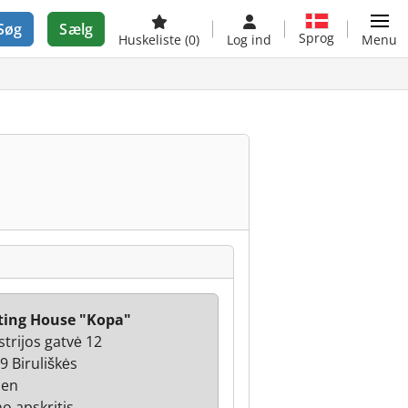
Søg
Sælg
Sprog
Huskeliste
(0)
Log ind
Menu
ting House "Kopa"
strijos gatvė 12
9 Biruliškės
uen
o apskritis