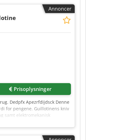
roduktion fra dag ét. Denne 5560-
Annoncer
bøger, præsentationsmateriale
u kan forvente af en af branchens
lotine
 knivdrift Hydraulisk klemme
sfunktioner til gentagne
frarød sikkerhedsafskærmning
ulisk skæreevne Præcist
gvarig pålidelighed Ideel til
Prisoplysninger
 brug. Dedpfx Apezrfdijdsck Denne
di for pengene. Guillotinens kniv
ng samt elektromekanisk
aganslagets position med en
æser. Tekniske data:
ægt: 620 kg Nøglefunktioner:
Annoncer