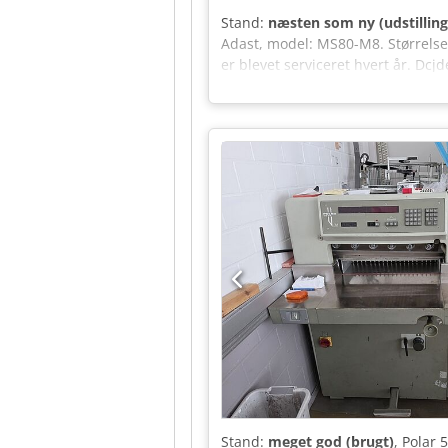
Stand:
næsten som ny (udstillin
Adast, model: MS80-M8. Størrels
er blevet serviceret hvert år. Dc
sikkerhedsafskærmning. Stor skær
velkommen til at teste maskinen ho
efter en pris inklusive transport 
Stand:
meget god (brugt)
, Polar 