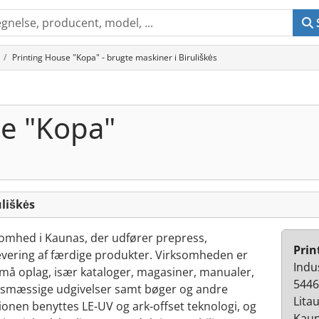
Printing House "Kopa" - brugte maskiner i Biruliškės
se "Kopa"
liškės
somhed i Kaunas, der udfører prepress,
Prin
levering af færdige produkter. Virksomheden er
Indu
små oplag, især kataloger, magasiner, manualer,
5446
esmæssige udgivelser samt bøger og andre
Lita
tionen benyttes LE-UV og ark-offset teknologi, og
Kaun