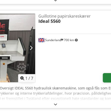
 du velkommen til at sende os en besked eller ringe.
Guillotine papirskareskærer
Ideal
5560
Sunderland
700 km
1
/
7
 Oversigt IDEAL 5560 hydraulisk skæremaskine, som også fås som EB
trykkerier og interne trykkeriafdelinger, hvor præcision, pålideligh
r fremstillet i Tyskland efter exceptionelt høje standarder og kom
lektronisk styresystem, hvilket sikrer hurtig, præcis og gentagelig
skine er professionelt istandsat af Glendale Presentation Solutio