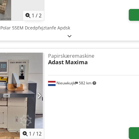
1
/
2
 Polar 55EM Dcedpfxjztanfe Apdsk
Papirskæremaskine
Adast
Maxima
Nieuwkuijk
582 km
1
/
12