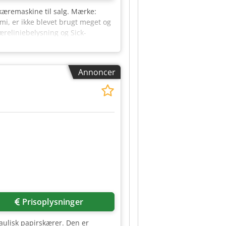
skæremaskine til salg. Mærke:
, er ikke blevet brugt meget og
æreliniebelysning og Sick-
r og værktøj. Du er selvfølgelig
 en lastbil eller container. Spørg
Annoncer
Prisoplysninger
raulisk papirskærer. Den er