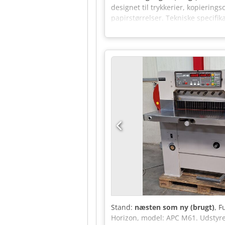
designet til trykkerier, kopiering
papirstørrelser. Tekniske specif
tommer) Klemmeåbning: 100 mm (3,
lbs) Minimum skærelængde: 15 mm
mikroprocessorstyring med 99 prog
Maskinens dimensioner: 115 cm (B
Stand:
næsten som ny (brugt)
, F
Horizon, model: APC M61. Udstyre