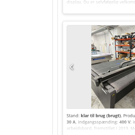
display. Du er selvfølgelig velkom
eller container. Spørg efter en p
Stand:
klar til brug (brugt)
, Prod
30 A
, indgangsspænding:
400 V
, 
arbejdsbord, fremstillet i 2019
VAC Faser: 3 Frekvens: 50/60 Hz S