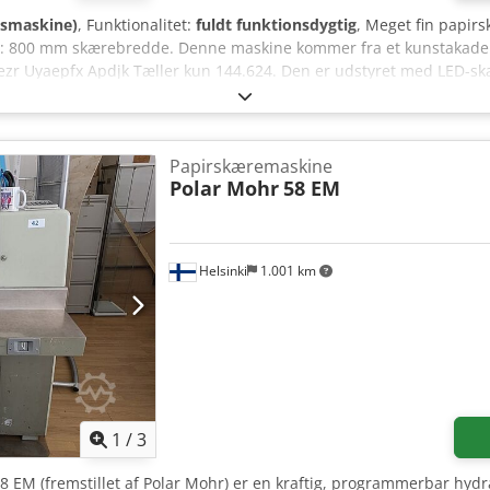
gsmaskine)
, Funktionalitet:
fuldt funktionsdygtig
, Meget fin papir
e: 800 mm skærebredde. Denne maskine kommer fra et kunstakademi
jdezr Uyaepfx Apdjk Tæller kun 144.624. Den er udstyret med LED-sk
m, programmer, luftbord med reserveknive. Komplet med alt tilbehø
s os. Vi kan arrangere transport/emballering for dig og læsse den i
(lokation i Holland). Med venlig hilsen, Henk Hoos.
Papirskæremaskine
Polar Mohr
58 EM
Helsinki
1.001 km
1
/
3
58 EM (fremstillet af Polar Mohr) er en kraftig, programmerbar hyd