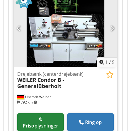
1
/
5
Drejebænk (centerdrejebænk)
WEILER
Condor B -
Generalüberholt
Ubstadt-Weiher
792 km
Ring op
Prisoplysninger