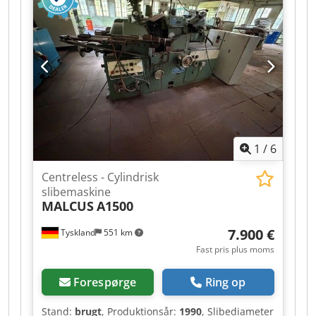
1
/
6
Centreless - Cylindrisk
slibemaskine
MALCUS
A1500
7.900 €
Tyskland
551 km
Fast pris plus moms
Forespørge
Ring op
Stand:
brugt
, Produktionsår:
1990
, Slibediameter