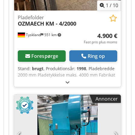
1
/
10
stadig tilgængelige eller kan fremstilles igen.
Pladefolder
OZMAECH
KM - 4/2000
4.900 €
Tyskland
551 km
Fast pris plus moms
Forespørge
Ring op
Stand:
brugt
, Produktionsår:
1998
, Pladebredde
2000 mm Pladetykkelse maks. 4000 mm Fabrikat
2974 Bagstop ja Fodpedal ja Cjdpfx Aisztf
Abeperf Kan justeres i grader Maskinvægt ca.
3,93 t
Annoncer