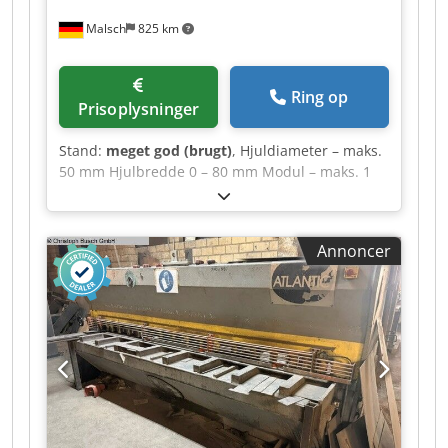
Renovering af føringsbaner - Udskiftning af alle
Malsch
825 km
smøremidler - Udskiftning af alle standarddele,
f.eks. håndtag, knapper, skruer... - Udskiftning af
alle sliddele, f.eks. remme, kæder, skrabere... -
Ring op
Udskiftning af alle elektroniske komponenter,
Prisoplysninger
f.eks. kontaktorer, transformatorer, kontakter
osv. - Dokumentation med testprotokol,
Stand:
meget god (brugt)
, Hjuldiameter – maks.
reservedelsliste og geometriprotokol
50 mm Hjulbredde 0 – 80 mm Modul – maks. 1
Tilgængelighed: efter forespørgsel Afstand
Modul – min. 0,1 Omdrejningstal 660 – 5300
mellem centerpunkter: 165 mm Afstand mellem
o/min Antal tænder – min. 6 – 200
centerpunkter: 750 mm Spindelboring: Ø 40 mm
Fastspændingslængde maks. 80 mm Samlet
Konus til baggaffel: MK3 Patronholder: Kort
Annoncer
effektbehov 1,2 kW Maskinvægt ca. 0,5 t
konus DIN55027, størrelse 5 med bajonetlås
Pladsbehov ca. 0,8 x 0,8 x 1,4 m Højeste
Slaglængde på pinol: 85 mm Cjdpjztf A Ujfx
præcision til tandhjulbearbejdning, især i
Aipjrf Omdrejningstal: 22-2800 o/min Mulige
urindustrien, apparatindustrien og
gevindtyper: Metrisk, tomme, modul, diametral
mekanikindustrien. Credpfxoztf A Ij Aipjf med
pitch Metriske gevindstigninger: 0,18 - 28 mm
lader W 20
Spindelbremse: kan aktiveres Spænding: 400 V
Mål: ca. 1,80 x 1,30 x 0,9 m (L x H x B) Vægt: ca.
1100 kg Yderligere udstyr og tilbehør:
Patronbeskyttelse (NY), kølemiddelsystem, 2x