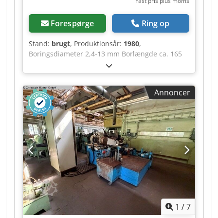
Fast pris plus moms
Forespørge
Ring op
Stand:
brugt
, Produktionsår:
1980
,
Boringsdiameter 2,4-13 mm Borlængde ca. 165
mm Spidsvinkel 90-140° Pris pr. styk Csdpfx
Aoztfzwoipsrf
Annoncer
1
/
7