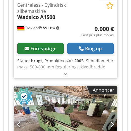
Centreless - Cylindrisk
slibemaskine
Wadslco
A1500
9.000 €
Tyskland
551 km
Fast pris plus moms
Forespørge
Ring op
Stand:
brugt
, Produktionsår:
2005
, Slibediameter
maks. 500-600 mm Reguleringsskivedbredde
100-200 mm Vægt 5 t Crodpfeztfzqjx Aipsf
Slibediameter 1-150 mm Slibeskivedbredde 150–
250 mm med vandbehandlingssystem
Annoncer