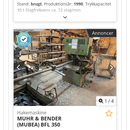
Stand:
brugt
, Produktionsår:
1990
, Trykkapacitet
35 t Slagfrekvens ca. 72 slag/min
Monteringshøjde 195 mm Samlet effektbehov 1,5
kW Crjdpfsztf Anex Aipef Maskinvægt ca. 330-400
kg
Annoncer
1
/
4
Hakemaskine
MUHR & BENDER
(MUBEA)
BFL 350