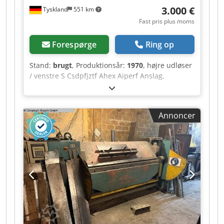
3.000 €
Tyskland
551 km
Fast pris plus moms
Forespørge
Ring op
Stand:
brugt
, Produktionsår:
1970
, højre udløser
/ venstre S Csdpfjztf Ahex Aiperf Anslag,
elektronisk: ja / nej Fodpedal, mekanisk
Maskinvægt: ca. 1,3 t Typiske funktioner: Stanse
huller Skære fladstål Skære rundstål og
Annoncer
firkantstål Skære vinkelstål Udløse De vigtigste
tekniske data: Stansekraft: ca. 35 ton (350 kN)
Fladstål: op til ca. 150 × 13 mm Rundstål: op til
30 mm Firkantstål: op til 28 mm Hullering: f.eks.
op til Ø 28 mm i 10 mm stål (afhængigt af
værktøj og materialets styrke) BFL 350 anses for
at være en meget robust maskine. Mange
eksemplarer fra begyndelsen af 1980'erne er
stadig i brug, forudsat at hydraulikken og
føringerne er blevet vedligeholdt regelmæssigt.
Reservedele og stempler/matricer er til dels