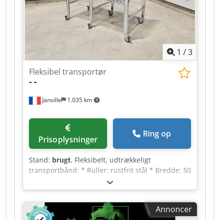
SmartTouch
1
/
3
Fleksibel transportør
-
-
Janville
1.035 km
Ring op
Prisoplysninger
Stand:
brugt
, Fleksibelt, udtrækkeligt
transportbånd: * Ruller: rustfrit stål * Bredde: 50
cm * Minimumslængde: 115 cm * Maksimal
længde: 300 cm Crjdpfx Aoztf I Djipef * Højde:
justerbare fødder (70 cm på billedet)
Annoncer