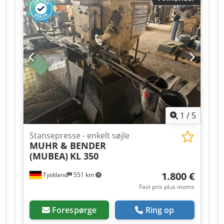
fræsehoved 380 mm Bordstørrelse 550 x 500 mm
Søjlediameter 115 mm
1
/
5
Stansepresse - enkelt søjle
MUHR & BENDER
(MUBEA)
KL 350
1.800 €
Tyskland
551 km
Fast pris plus moms
Forespørge
Ring op