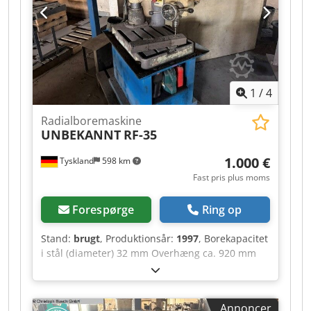
1
/
4
Radialboremaskine
UNBEKANNT
RF-35
1.000 €
Tyskland
598 km
Fast pris plus moms
Forespørge
Ring op
Stand:
brugt
, Produktionsår:
1997
, Borekapacitet
i stål (diameter) 32 mm Overhæng ca. 920 mm
Skæftefræser 76 mm Cedpfxsztf Auo Aiporf
Planfræser: 20 mm Spindelkegle MT3 Pinolens
slaglængde 130 mm Fremføringslængde,
Annoncer