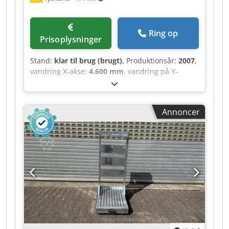
2 stk., lastfastgørelsescertifikat XL i henhold til
VDI 2700 + drikkevarecertifikat +
DaimlerChrysler, spændingsanordning foran, 2 x
Ring op
7 + 15-polet strømtilslutning, toldsnor, 2 x
Prisoplysninger
baklygter LED, pallestop, venstre/højre,
gennemgående surringshuller i det ydre
Stand:
klar til brug (brugt)
, Produktionsår:
2007
,
rammeværk. Crjdpfxeztf Nze Aipsf
vandring X-akse:
4.600 mm
, vandring på Y-
aksen:
1.935 mm
, vandring på Z-aksen:
275 mm
,
antal akser:
5
, Denne 5-aksede Biesse Rover
C9.50 blev fremstillet i 2007. Den har et stort
Annoncer
arbejdsområde (X=4600 mm, Y=1935 mm, Z=275
mm), et automatisk smøresystem og en
styreenhed til 5-aksers interpolation. Maskinen
er udstyret med et vakuumsystem, et
transportbånd til spånafværgning samt
væskekøling. Leder du efter avancerede CNC-
bearbejdningsmuligheder, bør du overveje den
Biesse Rover C9.50, som vi tilbyder til salg.
Kontakt os for yderligere information.
Arbejdsbord og opspænding • 8 ATS-
pladeholdere (L = 1525 mm) og 24 glideskinner •