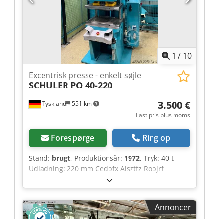
1
/
10
Excentrisk presse - enkelt søjle
SCHULER
PO 40-220
3.500 €
Tyskland
551 km
Fast pris plus moms
Forespørge
Ring op
Stand:
brugt
, Produktionsår:
1972
, Tryk: 40 t
Udladning: 220 mm Cedpfx Aisztfz Ropjrf
Slaglængde: 8-88 mm Slaglængde – trinløst
justerbar: 30-140 mm Stødstangens justering: 63
mm Maskinvægt: ca. 2600 t
Annoncer