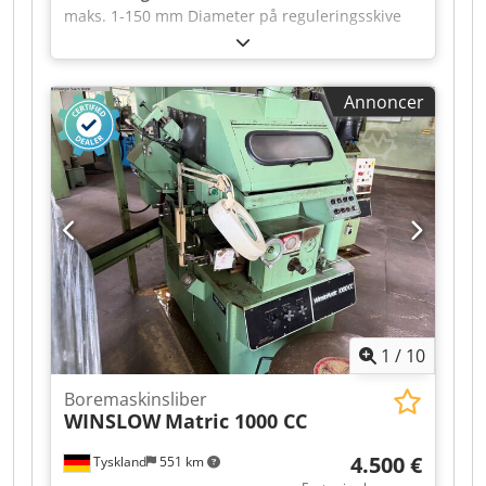
maks. 1-150 mm Diameter på reguleringsskive
100-200 mm Vægt 5 t Codpfeztfz Dex Aiporf
Annoncer
1
/
10
Boremaskinsliber
WINSLOW
Matric 1000 CC
4.500 €
Tyskland
551 km