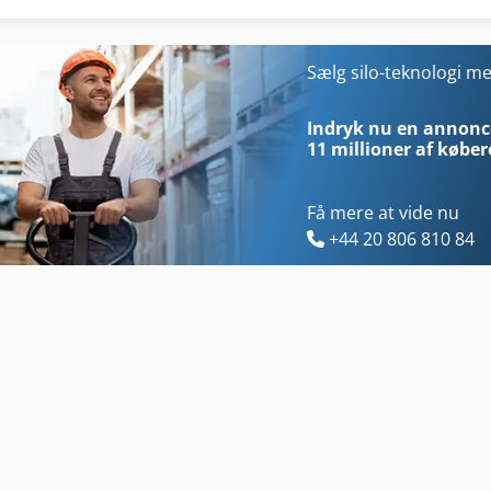
Indendørs Silo
Produkti
Ingrediens Silo
Ret Teknologi
Sælg silo-teknologi 
Kgs 1670
Silo
Indryk nu en annonce
11 millioner af køber
Få mere at vide nu
+44 20 806 810 84