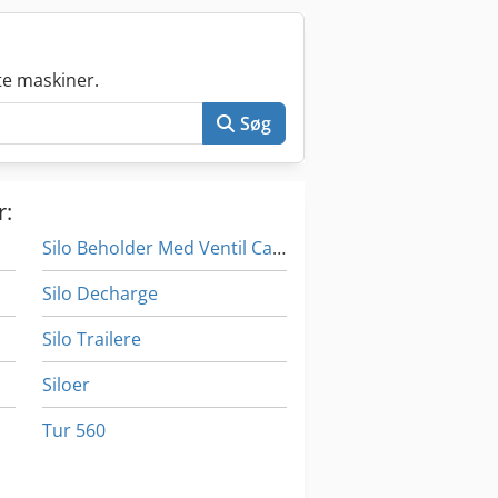
e maskiner.
Søg
r:
Silo Beholder Med Ventil Ca 2 5 Cbm
Silo Decharge
Silo Trailere
Siloer
Tur 560
Udvikling Af Film Maskine